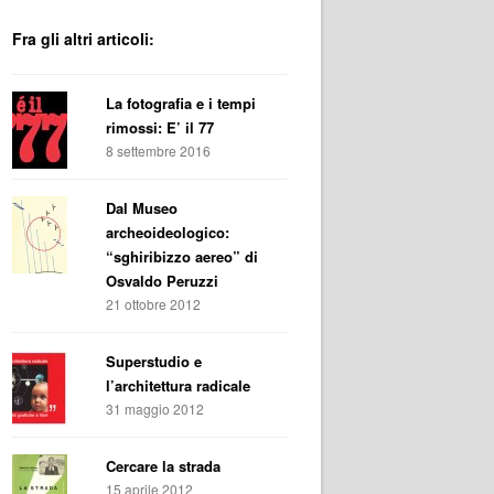
Fra gli altri articoli:
La fotografia e i tempi
rimossi: E’ il 77
8 settembre 2016
Dal Museo
archeoideologico:
“sghiribizzo aereo” di
Osvaldo Peruzzi
21 ottobre 2012
Superstudio e
l’architettura radicale
31 maggio 2012
Cercare la strada
15 aprile 2012