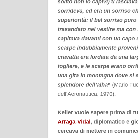
solito non lo capivi) ti lasciav
sorrideva, ed era un sorriso ch
superiorità: il bel sorriso pur
trasandato nel vestire ma con l
capitava davanti con un capo d
scarpe indubbiamente provenie
cravatta era lordata da una lar
togliere, e le scarpe erano or
una gita in montagna dove si e
splendore dell’alba
”
(Mario Fuci
dell’Aeronautica, 1970).
.
Keller vuole sapere prima di 
Arraga-Vidal
, diplomatico e gi
cercava di mettere in comunic