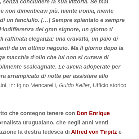
a, senza concludere la sua vittoria. Se mai
e non dimenticavi più, niente ironia, niente
o di un fanciullo. […] Sempre spiantato e sempre
’indifferenza del gran signore, un giorno ti
i raffinata eleganza: una cravatta, un paio di
nti da un ottimo negozio. Ma il giorno dopo la
ga macchia d’olio che lui non si curava di
ribilmente scalcagnate. Le aveva adoperate per
ra arrampicato di notte per assistere allo
ni, in: Igino Mencarelli,
Guido Keller
, Ufficio storico
tutto che contegno tenere con
Don Enrique
ornalista uruguaiano, che negli anni Venti
azione la destra tedesca di
Alfred von Tirpitz
e