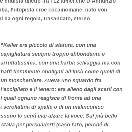
re nudista diletto fra i 12 amici che D’Annunzio
tomba, l’utopista eroe cocainomane, nato von
ri da ogni regola, trasandato, eterno
“
Keller era piccolo di statura, con una
capigliatura sempre troppo abbondante e
arruffatissima, con una barba selvaggia ma con
baffi fieramente obbligati all’insù come quelli di
un moschettiere. Aveva uno sguardo fra
l’accigliato e il tenero; era alieno dagli scatti con
i quali ognuno reagisce di fronte ad una
 scrollatina di spalle o di un malinconico
essuno lo sentì mai alzare la voce. Sul più bello
 stava per persuaderti (caso raro, perché di