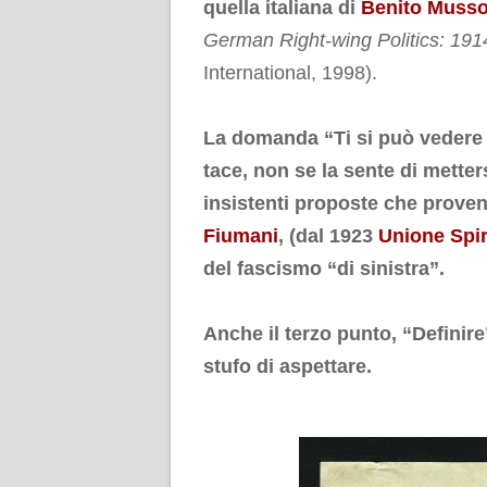
quella italiana di
Benito Musso
German Right-wing Politics: 191
International, 1998).
.
La domanda “
Ti si può vedere
tace, non se la sente di mette
insistenti proposte che prove
Fiumani
, (dal 1923
Unione Spi
del fascismo “di sinistra”.
.
Anche il terzo punto, “
Definire
stufo di aspettare.
.