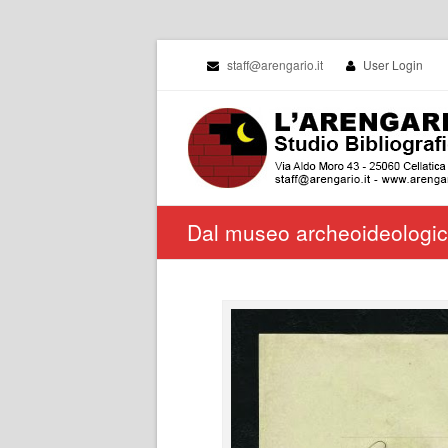
staff@arengario.it
User Login
Dal museo archeoideologico