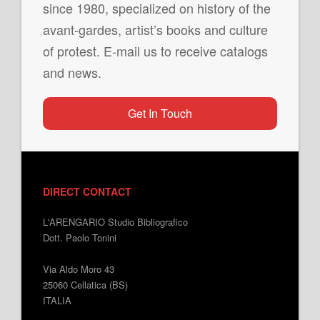
since 1980, specialized on history of the
avant-gardes, artist’s books and culture
of protest. E-mail us to receive catalogs
and news.
Get In Touch
DIRECT CONTACT
L'ARENGARIO Studio Bibliografico
Dott. Paolo Tonini
Via Aldo Moro 43
25060 Cellatica (BS)
ITALIA