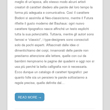
meglio di un’epoca, allo stesso modo alcuni artisti
creatori di caratteri diedero alle parole del loro tempo la
forma più adeguata e comunicativa. Così il carattere
Bodoni si assimila al Neo-classicismo, mentre il Futura
riflette il gusto moderno del Bauhaus: ogni nuovo
carattere tipografico nasce affinché un testo esplichi
tutta la sua potenzialità. Tuttavia, mentre gli autori sono
famosi e “classici”, i type-designers sono conosciuti
solo da pochi esperti. Affascinati dalle idee ci
dimentichiamo dei corpi, innamorati delle parole non
prestiamo attenzione alle lettere, quelle con cui da
bambini riempivamo le pagine dei quaderni e oggi non si
usa più perché la bella calligrafia non è necessaria.
Ecco dunque un catalogo di caratteri tipografici: per
quanto folle sia un pensiero le parole sottostanno a
regole precise, quelle definite dal…
READ MORE
→