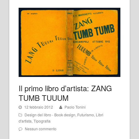
Il primo libro d’artista: ZANG
TUMB TUUUM
12 febbraio 2012
Paolo Tonini
Design del libro - Book design
,
Futurismo
,
Libri
d'artista
,
Tipografia
Nessun commento