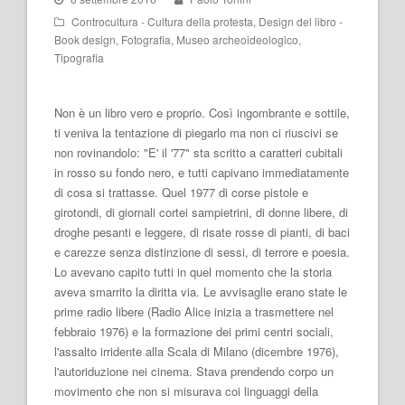
Controcultura - Cultura della protesta
,
Design del libro -
Book design
,
Fotografia
,
Museo archeoideologico
,
Tipografia
Non è un libro vero e proprio. Così ingombrante e sottile,
ti veniva la tentazione di piegarlo ma non ci riuscivi se
non rovinandolo: "E' il '77" sta scritto a caratteri cubitali
in rosso su fondo nero, e tutti capivano immediatamente
di cosa si trattasse. Quel 1977 di corse pistole e
girotondi, di giornali cortei sampietrini, di donne libere, di
droghe pesanti e leggere, di risate rosse di pianti, di baci
e carezze senza distinzione di sessi, di terrore e poesia.
Lo avevano capito tutti in quel momento che la storia
aveva smarrito la diritta via. Le avvisaglie erano state le
prime radio libere (Radio Alice inizia a trasmettere nel
febbraio 1976) e la formazione dei primi centri sociali,
l'assalto irridente alla Scala di Milano (dicembre 1976),
l'autoriduzione nei cinema. Stava prendendo corpo un
movimento che non si misurava coi linguaggi della