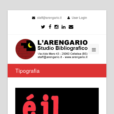
staff@arengario.it
User Login
Tipografia