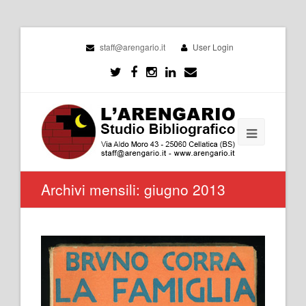
staff@arengario.it
User Login
Archivi mensili: giugno 2013