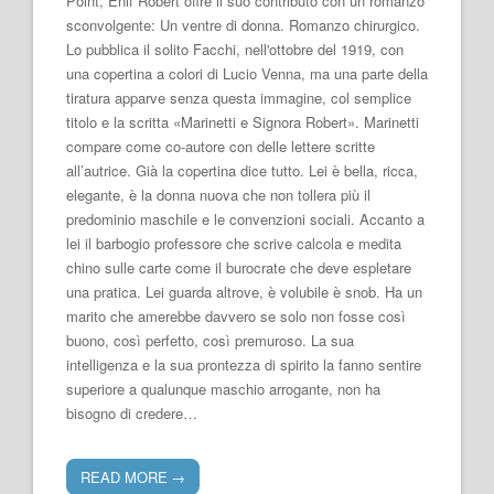
Point, Enif Robert offre il suo contributo con un romanzo
sconvolgente: Un ventre di donna. Romanzo chirurgico.
Lo pubblica il solito Facchi, nell'ottobre del 1919, con
una copertina a colori di Lucio Venna, ma una parte della
tiratura apparve senza questa immagine, col semplice
titolo e la scritta «Marinetti e Signora Robert». Marinetti
compare come co-autore con delle lettere scritte
all’autrice. Già la copertina dice tutto. Lei è bella, ricca,
elegante, è la donna nuova che non tollera più il
predominio maschile e le convenzioni sociali. Accanto a
lei il barbogio professore che scrive calcola e medita
chino sulle carte come il burocrate che deve espletare
una pratica. Lei guarda altrove, è volubile è snob. Ha un
marito che amerebbe davvero se solo non fosse così
buono, così perfetto, così premuroso. La sua
intelligenza e la sua prontezza di spirito la fanno sentire
superiore a qualunque maschio arrogante, non ha
bisogno di credere…
READ MORE
→