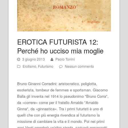
EROTICA FUTURISTA 12:
Perché ho ucciso mia moglie
3 giugno 2013
Paolo Tonini
Erotismo
,
Futurismo
Nessun commento
Bruno Ginanni Corradini: aristocratico, poliglotta,
esoterista, tombeur de femmes e sportsman. Giacomo
Balla gli inventa nel 1914 lo pseudonimo "Bruno Corra",
da «correre» come per il fratello Arnaldo "Arnaldo
Ginna", da «ginnastica». Tra i primi futuristi è uno di
quelli che con più energia rivendica al futurismo la
missione di cambiare la vita e il mondo. Poi nei primi
anni Venti prenderà un'altra strada, scriverà romanzetti