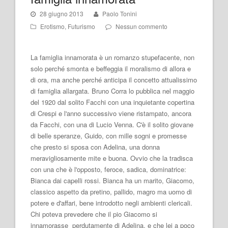
28 giugno 2013
Paolo Tonini
Erotismo
,
Futurismo
Nessun commento
La famiglia innamorata è un romanzo stupefacente, non
solo perché smonta e beffeggia il moralismo di allora e
di ora, ma anche perché anticipa il concetto attualissimo
di famiglia allargata. Bruno Corra lo pubblica nel maggio
del 1920 dal solito Facchi con una inquietante copertina
di Crespi e l'anno successivo viene ristampato, ancora
da Facchi, con una di Lucio Venna. C'è il solito giovane
di belle speranze, Guido, con mille sogni e promesse
che presto si sposa con Adelina, una donna
meravigliosamente mite e buona. Ovvio che la tradisca
con una che è l'opposto, feroce, sadica, dominatrice:
Bianca dai capelli rossi. Bianca ha un marito, Giacomo,
classico aspetto da pretino, pallido, magro ma uomo di
potere e d'affari, bene introdotto negli ambienti clericali.
Chi poteva prevedere che il pio Giacomo si
innamorasse perdutamente di Adelina, e che lei a poco