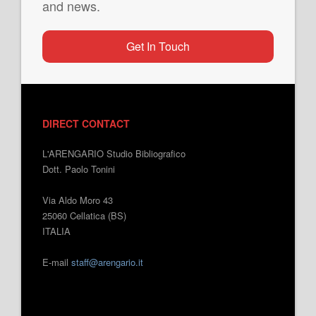
and news.
Get In Touch
DIRECT CONTACT
L'ARENGARIO Studio Bibliografico
Dott. Paolo Tonini
Via Aldo Moro 43
25060 Cellatica (BS)
ITALIA
E-mail
staff@arengario.it