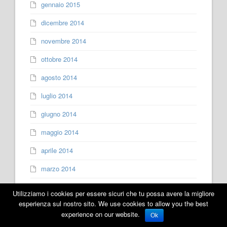
gennaio 2015
dicembre 2014
novembre 2014
ottobre 2014
agosto 2014
luglio 2014
giugno 2014
maggio 2014
aprile 2014
marzo 2014
febbraio 2014
Utilizziamo i cookies per essere sicuri che tu possa avere la migliore
esperienza sul nostro sito. We use cookies to allow you the best
gennaio 2014
experience on our website.
Ok
dicembre 2013