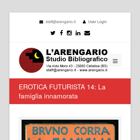
staff@arengario.it
User Login
EROTICA FUTURISTA 14: La
famiglia innamorata