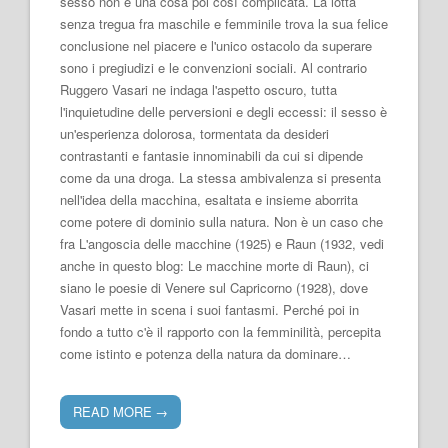
sesso non è una cosa poi così complicata. La lotta
senza tregua fra maschile e femminile trova la sua felice
conclusione nel piacere e l'unico ostacolo da superare
sono i pregiudizi e le convenzioni sociali. Al contrario
Ruggero Vasari ne indaga l'aspetto oscuro, tutta
l'inquietudine delle perversioni e degli eccessi: il sesso è
un'esperienza dolorosa, tormentata da desideri
contrastanti e fantasie innominabili da cui si dipende
come da una droga. La stessa ambivalenza si presenta
nell'idea della macchina, esaltata e insieme aborrita
come potere di dominio sulla natura. Non è un caso che
fra L'angoscia delle macchine (1925) e Raun (1932, vedi
anche in questo blog: Le macchine morte di Raun), ci
siano le poesie di Venere sul Capricorno (1928), dove
Vasari mette in scena i suoi fantasmi. Perché poi in
fondo a tutto c'è il rapporto con la femminilità, percepita
come istinto e potenza della natura da dominare…
READ MORE
→