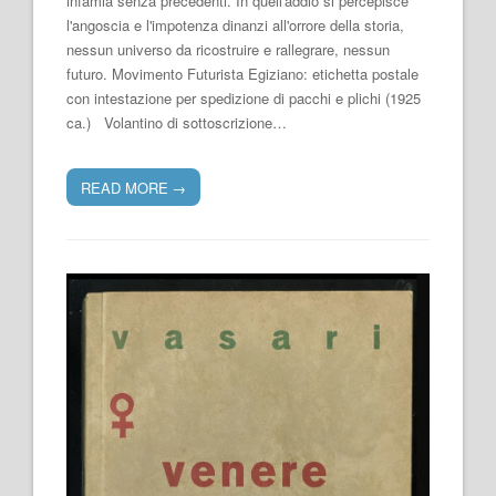
infamia senza precedenti. In quell'addio si percepisce
l'angoscia e l'impotenza dinanzi all'orrore della storia,
nessun universo da ricostruire e rallegrare, nessun
futuro. Movimento Futurista Egiziano: etichetta postale
con intestazione per spedizione di pacchi e plichi (1925
ca.) Volantino di sottoscrizione…
READ MORE
→