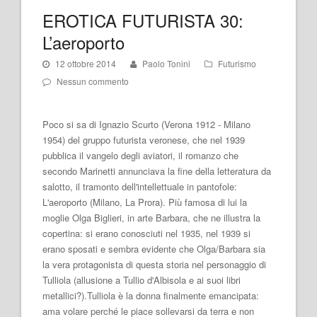
EROTICA FUTURISTA 30:
L’aeroporto
12 ottobre 2014
Paolo Tonini
Futurismo
Nessun commento
Poco si sa di Ignazio Scurto (Verona 1912 - Milano
1954) del gruppo futurista veronese, che nel 1939
pubblica il vangelo degli aviatori, il romanzo che
secondo Marinetti annunciava la fine della letteratura da
salotto, il tramonto dell'intellettuale in pantofole:
L'aeroporto (Milano, La Prora). Più famosa di lui la
moglie Olga Biglieri, in arte Barbara, che ne illustra la
copertina: si erano conosciuti nel 1935, nel 1939 si
erano sposati e sembra evidente che Olga/Barbara sia
la vera protagonista di questa storia nel personaggio di
Tulliola (allusione a Tullio d'Albisola e ai suoi libri
metallici?).Tulliola è la donna finalmente emancipata:
ama volare perché le piace sollevarsi da terra e non