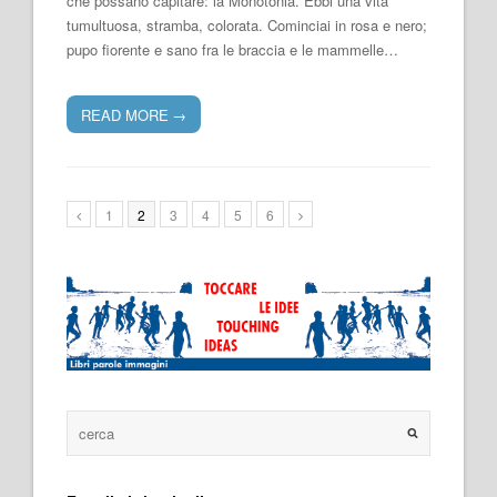
che possano capitare: la Monotonia. Ebbi una vita
tumultuosa, stramba, colorata. Cominciai in rosa e nero;
pupo fiorente e sano fra le braccia e le mammelle…
READ MORE
→
1
2
3
4
5
6