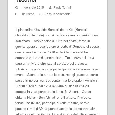
11 gennaio 2015
Paolo Tonini
Futurismo
Nessun commento
Il piacentino Osvaldo Barbieri detto Bot (Barbieri
Osvaldo il Terribile) non si capiva se era un genio o uno
schizzato. Aveva fatto di tutto nella vita, ferito in
guerra, operaio, scaricatore al porto di Genova, si sposa
con la sua Enrica nel 1926 e decide che sarebbe
campato d'arte e di niente altro. Tra il 1928 e il 1934
sarà un attivista sfrenato al servizio della causa
futurista, organizzando e partecipando a varie mostre ed
eventi. Marinetti lo ama e lo odia, non gli piace un certo
passatismo con cui Bot contamina le proprie invenzioni.
Futuristi addio, nel 1934 avviene qualcosa che gli
cambia la vita: parte per la Libia, è l'Africa. Ora si
chiama Naham Ben Abiladi e fa il pittore, l'incisore,
fonda una rivista, partecipa a varie mostre, scrive
poesie: il mal d'Africa prende anche lui come tanti altri
artisti e poeti capitati là. Quando torna definitivamente in