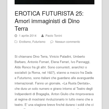
EROTICA FUTURISTA 25:
Amori immaginisti di Dino
Terra
1 aprile 2014
Paolo Tonini
Erotismo
,
Futurismo
Nessun commento
Si chiamano Dino Terra, Vinicio Paladini, Umberto
Barbaro, Antonio Fornari, Elena Ferrari, Ivo Pannaggi,
Aldo Ronco fra gli altri. Sono comunisti, anarchici o
socialisti (a Roma, nel 1927), stanno a mezzo fra Dada
e Futurismo, sono italiani che guardano alle avanguardie
internazionali. Fanno un giornale, «La Ruota Dentata»,
che dura un solo numero e girano intorno al Teatro degli
Indipendenti di Bragaglia, Anton Giulio che rimproverava
al regime di mostrarsi rivoluzionario in tutto meno che a
teatro. E' una stagione breve finché durano i soldi che ci