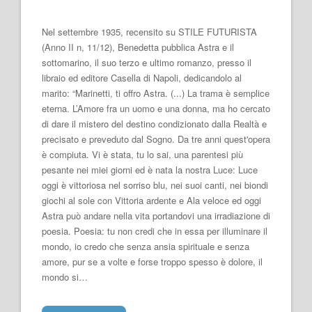
Nel settembre 1935, recensito su STILE FUTURISTA
(Anno II n, 11/12), Benedetta pubblica Astra e il
sottomarino, il suo terzo e ultimo romanzo, presso il
libraio ed editore Casella di Napoli, dedicandolo al
marito: “Marinetti, ti offro Astra. (...) La trama è semplice
eterna. L’Amore fra un uomo e una donna, ma ho cercato
di dare il mistero del destino condizionato dalla Realtà e
precisato e preveduto dal Sogno. Da tre anni quest'opera
è compiuta. Vi è stata, tu lo sai, una parentesi più
pesante nei miei giorni ed è nata la nostra Luce: Luce
oggi è vittoriosa nel sorriso blu, nei suoi canti, nei biondi
giochi al sole con Vittoria ardente e Ala veloce ed oggi
Astra può andare nella vita portandovi una irradiazione di
poesia. Poesia: tu non credi che in essa per illuminare il
mondo, io credo che senza ansia spirituale e senza
amore, pur se a volte e forse troppo spesso è dolore, il
mondo si…