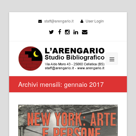
staff@arengario.it
User Login
Archivi mensili: gennaio 2017