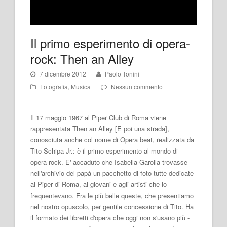
Il primo esperimento di opera-
rock: Then an Alley
7 dicembre 2012
Paolo Tonini
Fotografia
,
Musica
Nessun commento
Il 17 maggio 1967 al Piper Club di Roma viene
rappresentata Then an Alley [E poi una strada],
conosciuta anche col nome di Opera beat, realizzata da
Tito Schipa Jr.: è il primo esperimento al mondo di
opera-rock. E' accaduto che Isabella Garolla trovasse
nell'archivio del papà un pacchetto di foto tutte dedicate
al Piper di Roma, ai giovani e agli artisti che lo
frequentevano. Fra le più belle queste, che presentiamo
nel nostro opuscolo, per gentile concessione di Tito. Ha
il formato dei libretti d'opera che oggi non s'usano più -