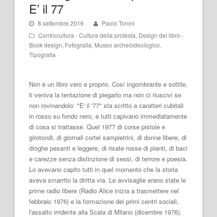
E’ il 77
8 settembre 2016
Paolo Tonini
Controcultura - Cultura della protesta
,
Design del libro -
Book design
,
Fotografia
,
Museo archeoideologico
,
Tipografia
Non è un libro vero e proprio. Così ingombrante e sottile,
ti veniva la tentazione di piegarlo ma non ci riuscivi se
non rovinandolo: "E' il '77" sta scritto a caratteri cubitali
in rosso su fondo nero, e tutti capivano immediatamente
di cosa si trattasse. Quel 1977 di corse pistole e
girotondi, di giornali cortei sampietrini, di donne libere, di
droghe pesanti e leggere, di risate rosse di pianti, di baci
e carezze senza distinzione di sessi, di terrore e poesia.
Lo avevano capito tutti in quel momento che la storia
aveva smarrito la diritta via. Le avvisaglie erano state le
prime radio libere (Radio Alice inizia a trasmettere nel
febbraio 1976) e la formazione dei primi centri sociali,
l'assalto irridente alla Scala di Milano (dicembre 1976),