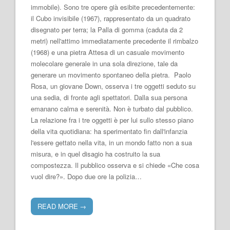
immobile). Sono tre opere già esibite precedentemente:
il Cubo invisibile (1967), rappresentato da un quadrato
disegnato per terra; la Palla di gomma (caduta da 2
metri) nell'attimo immediatamente precedente il rimbalzo
(1968) e una pietra Attesa di un casuale movimento
molecolare generale in una sola direzione, tale da
generare un movimento spontaneo della pietra. Paolo
Rosa, un giovane Down, osserva i tre oggetti seduto su
una sedia, di fronte agli spettatori. Dalla sua persona
emanano calma e serenità. Non è turbato dal pubblico.
La relazione fra i tre oggetti è per lui sullo stesso piano
della vita quotidiana: ha sperimentato fin dall'infanzia
l'essere gettato nella vita, in un mondo fatto non a sua
misura, e in quel disagio ha costruito la sua
compostezza. Il pubblico osserva e si chiede «Che cosa
vuol dire?». Dopo due ore la polizia…
READ MORE
→