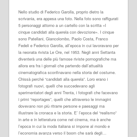
Nello studio di Federico Garolla, proprio dietro la
scrivania, era appesa una foto. Nella foto sono raffigurati
5 personaggi attorno a un cartello con la scritta «I
cinque candidati alla querela con devozione». I cinque
sono Patellani, Giancolombo, Paolo Costa, Franco
Fedeli e Federico Garolla, all’epoca in cui lavoravano per
la neonata rivista Le Ore, nel 1953. Negli anni Settanta
diventerà una delle più famose riviste pornografiche ma
allora era fra i giornali che partendo dall’attualità
cinematografica sconfinavano nella storia del costume.
Chissà perché “candidati alla querela”. Loro erano i
fotografi nuovi, quelli che succedevano agli
sperimentatori degli anni Trenta, i fotografi che facevano
i primi “reportages”, quelli che attraverso le immagini
dovevano non più ritrarre persone e paesaggi ma
illustrare la cronaca e la storia. E’ l’epoca del “realismo”
in arte e in letteratura come nel cinema, ma è anche
l’epoca in cui la moda italiana si impone al mondo e
l’economia avanza verso il boom che sarà degli…