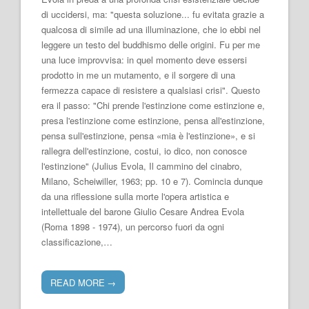
di uccidersi, ma: "questa soluzione... fu evitata grazie a
qualcosa di simile ad una illuminazione, che io ebbi nel
leggere un testo del buddhismo delle origini. Fu per me
una luce improvvisa: in quel momento deve essersi
prodotto in me un mutamento, e il sorgere di una
fermezza capace di resistere a qualsiasi crisi". Questo
era il passo: "Chi prende l'estinzione come estinzione e,
presa l'estinzione come estinzione, pensa all'estinzione,
pensa sull'estinzione, pensa «mia è l'estinzione», e si
rallegra dell'estinzione, costui, io dico, non conosce
l'estinzione" (Julius Evola, Il cammino del cinabro,
Milano, Scheiwiller, 1963; pp. 10 e 7). Comincia dunque
da una riflessione sulla morte l'opera artistica e
intellettuale del barone Giulio Cesare Andrea Evola
(Roma 1898 - 1974), un percorso fuori da ogni
classificazione,…
READ MORE
→