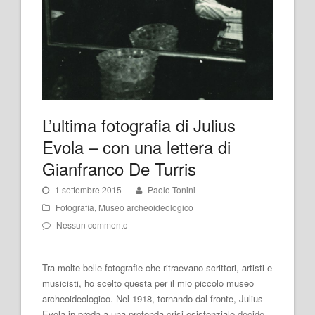
L’ultima fotografia di Julius
Evola – con una lettera di
Gianfranco De Turris
1 settembre 2015
Paolo Tonini
Fotografia
,
Museo archeoideologico
Nessun commento
Tra molte belle fotografie che ritraevano scrittori, artisti e
musicisti, ho scelto questa per il mio piccolo museo
archeoideologico. Nel 1918, tornando dal fronte, Julius
Evola in preda a una profonda crisi esistenziale decide