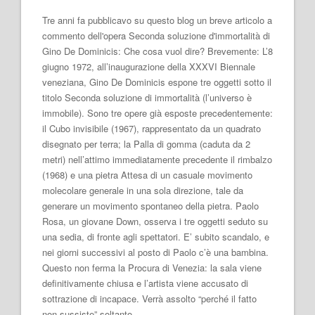
Tre anni fa pubblicavo su questo blog un breve articolo a
commento dell'opera Seconda soluzione d'immortalità di
Gino De Dominicis: Che cosa vuol dire? Brevemente: L’8
giugno 1972, all’inaugurazione della XXXVI Biennale
veneziana, Gino De Dominicis espone tre oggetti sotto il
titolo Seconda soluzione di immortalità (l’universo è
immobile). Sono tre opere già esposte precedentemente:
il Cubo invisibile (1967), rappresentato da un quadrato
disegnato per terra; la Palla di gomma (caduta da 2
metri) nell’attimo immediatamente precedente il rimbalzo
(1968) e una pietra Attesa di un casuale movimento
molecolare generale in una sola direzione, tale da
generare un movimento spontaneo della pietra. Paolo
Rosa, un giovane Down, osserva i tre oggetti seduto su
una sedia, di fronte agli spettatori. E’ subito scandalo, e
nei giorni successivi al posto di Paolo c’è una bambina.
Questo non ferma la Procura di Venezia: la sala viene
definitivamente chiusa e l’artista viene accusato di
sottrazione di incapace. Verrà assolto “perché il fatto
non sussiste” soltanto…