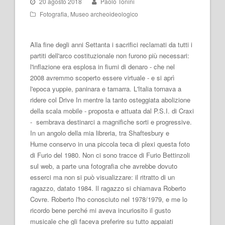
20 agosto 2018
Paolo Tonini
Fotografia
,
Museo archeoideologico
Alla fine degli anni Settanta i sacrifici reclamati da tutti i
partiti dell'arco costituzionale non furono più necessari:
l'inflazione era esplosa in fiumi di denaro - che nel
2008 avremmo scoperto essere virtuale - e si aprì
l'epoca yuppie, paninara e tamarra. L'Italia tornava a
ridere col Drive In mentre la tanto osteggiata abolizione
della scala mobile - proposta e attuata dal P.S.I. di Craxi
- sembrava destinarci a magnifiche sorti e progressive.
In un angolo della mia libreria, tra Shaftesbury e
Hume conservo in una piccola teca di plexi questa foto
di Furio del 1980. Non ci sono tracce di Furio Bettinzoli
sul web, a parte una fotografia che avrebbe dovuto
esserci ma non si può visualizzare: il ritratto di un
ragazzo, datato 1984. Il ragazzo si chiamava Roberto
Covre. Roberto l'ho conosciuto nel 1978/1979, e me lo
ricordo bene perché mi aveva incuriosito il gusto
musicale che gli faceva preferire su tutto appaiati