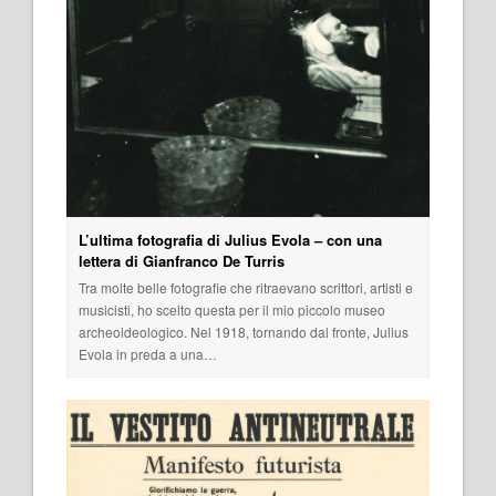
L’ultima fotografia di Julius Evola – con una
lettera di Gianfranco De Turris
Tra molte belle fotografie che ritraevano scrittori, artisti e
musicisti, ho scelto questa per il mio piccolo museo
archeoideologico. Nel 1918, tornando dal fronte, Julius
Evola in preda a una…