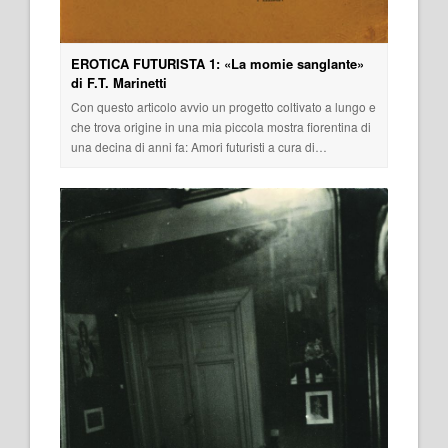
EROTICA FUTURISTA 1: «La momie sanglante»
di F.T. Marinetti
Con questo articolo avvio un progetto coltivato a lungo e
che trova origine in una mia piccola mostra fiorentina di
una decina di anni fa: Amori futuristi a cura di…