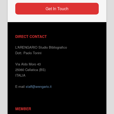
Get In Touch
DIRECT CONTACT
L'ARENGARIO Studio Bibliografico
Dott. Paolo Tonini
Via Aldo Moro 43
25060 Cellatica (BS)
ITALIA
E-mail
staff@arengario.it
MEMBER