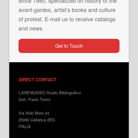
since 1980, specialized on history of the
avant-gardes, artist’s books and culture
of protest. E-mail us to receive catalogs
and news.
Get In Touch
DIRECT CONTACT
L'ARENGARIO Studio Bibliografico
Dott. Paolo Tonini
Via Aldo Moro 43
25060 Cellatica (BS)
ITALIA