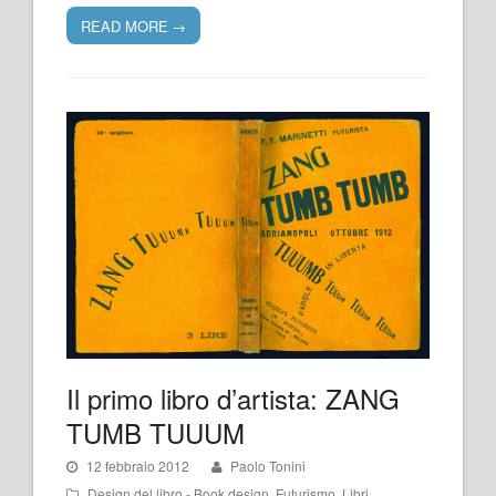
READ MORE
→
Il primo libro d’artista: ZANG
TUMB TUUUM
12 febbraio 2012
Paolo Tonini
Design del libro - Book design
,
Futurismo
,
Libri