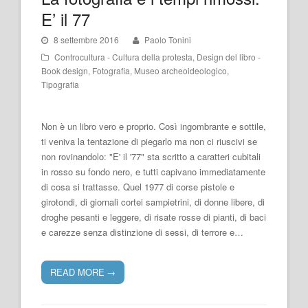
E’ il 77
8 settembre 2016
Paolo Tonini
Controcultura - Cultura della protesta
,
Design del libro -
Book design
,
Fotografia
,
Museo archeoideologico
,
Tipografia
Non è un libro vero e proprio. Così ingombrante e sottile,
ti veniva la tentazione di piegarlo ma non ci riuscivi se
non rovinandolo: "E' il '77" sta scritto a caratteri cubitali
in rosso su fondo nero, e tutti capivano immediatamente
di cosa si trattasse. Quel 1977 di corse pistole e
girotondi, di giornali cortei sampietrini, di donne libere, di
droghe pesanti e leggere, di risate rosse di pianti, di baci
e carezze senza distinzione di sessi, di terrore e…
READ MORE
→