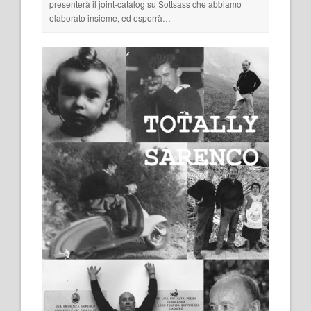
presenterà il joint-catalog su Sottsass che abbiamo
elaborato insieme, ed esporrà…