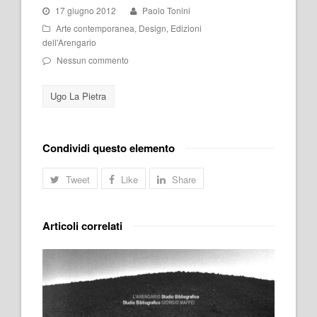
17 giugno 2012
Paolo Tonini
Arte contemporanea
,
Design
,
Edizioni
dell'Arengario
Nessun commento
Ugo La Pietra
Condividi questo elemento
Tweet
Like
Share
Articoli correlati