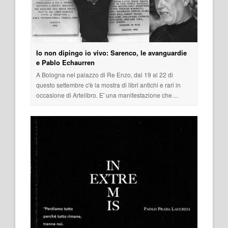
Io non dipingo io vivo: Sarenco, le avanguardie
e Pablo Echaurren
A Bologna nel palazzo di Re Enzo, dal 19 al 22 di
questo settembre c'è la mostra di libri antichi e rari in
occasione di Artelibro. E' una manifestazione che…