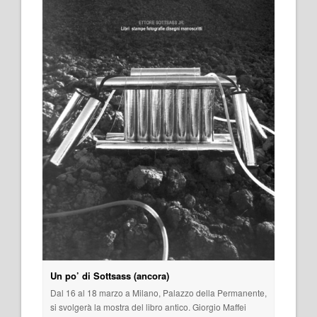
Un po’ di Sottsass (ancora)
Dal 16 al 18 marzo a Milano, Palazzo della Permanente,
si svolgerà la mostra del libro antico. Giorgio Maffei