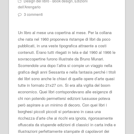
Design del libro - Book design
,
Edizioni
dell'Arengario
3 commenti
Un libro al mese una copertina al mese. Per la collana
che nata nel 1960 proponeva ristampe di libri da poco
pubblicati, in una veste tipografica attraente a costi
contenuti. Erano tutti rilegati in tela e dal 1960 al 1966 le
sovraccopertine furono illustrate da Bruno Munari.
Scorrendole una dopo l’altra si compie un viaggio nella
grafica degli anni Sessanta e nella fantasia perché i titoli
dei libri sono anche le chiavi di quelle opere d’arte quasi
tutte in formato 21x27 cm. Si era alla vigilia del boom
economico. Quei libri corrispondevano alle esigenze di
chi non potendo permettersi edizioni lussuose poteva
però aspirare a un minimo di decoro. Con quei libri i
borghesi piccoli piccoli si portavano in casa una
ricchezza d’arte che ai ricchi era ignota, rigorosamente
offuscata da stupende edizioni di classici in carta india e
illustrazioni perfettamente stampate di capolavori dei