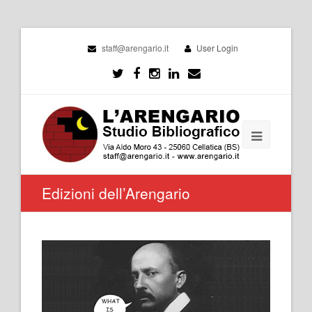
staff@arengario.it
User Login
Edizioni dell’Arengario