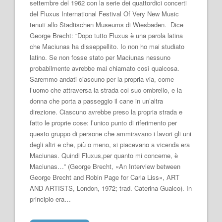
settembre del 1962 con la serie dei quattordici concerti
del Fluxus International Festival Of Very New Music
tenuti allo Stadtischen Museums di Wiesbaden. Dice
George Brecht: “Dopo tutto Fluxus è una parola latina
che Maciunas ha disseppellito. Io non ho mai studiato
latino. Se non fosse stato per Maciunas nessuno
probabilmente avrebbe mai chiamato così qualcosa.
Saremmo andati ciascuno per la propria via, come
l’uomo che attraversa la strada col suo ombrello, e la
donna che porta a passeggio il cane in un’altra
direzione. Ciascuno avrebbe preso la propria strada e
fatto le proprie cose: l’unico punto di riferimento per
questo gruppo di persone che ammiravano i lavori gli uni
degli altri e che, più o meno, si piacevano a vicenda era
Maciunas. Quindi Fluxus,per quanto mi concerne, è
Maciunas…” (George Brecht, «An Interview between
George Brecht and Robin Page for Carla Liss», ART
AND ARTISTS, London, 1972; trad. Caterina Gualco). In
principio era…