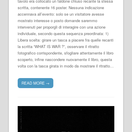
tavolo era collocato un faldone chiuso recante la stessa
scritta, contenente 16 poster. Nessuna indicazione
accennava all’evento: solo se un visitatore avesse
mostrato interesse o posto domande saremmo
intervenuti per proporgli di interagire con una azione
individuale, secondo questa sequenza preordinata: 1)
Libera scelta: girare un tasca a piacere fra quelle recanti
la scritta “WHAT IS WAR ?”, osservare il ritratto
fotografico corrispondente, sfogliare attentamente il libro
scoperto, infine nascondere nuovamente il libro, questa
volta con la tasca girata in modo da mostrare il ritratto…
READ MORE
→