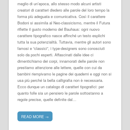
meglio di un’epoca, allo stesso modo alcuni artisti
creatori di caratteri diedero alle parole del loro tempo la
forma più adeguata e comunicativa. Così il carattere
Bodoni si assimila al Neo-classicismo, mentre il Futura
riflette il gusto moderno del Bauhaus: ogni nuovo
carattere tipografico nasce affinché un testo esplichi
tutta la sua potenzialità. Tuttavia, mentre gli autori sono
famosi e “classici”, i type-designers sono conosciuti
solo da pochi esperti. Affascinati dalle idee ci
dimentichiamo dei corpi, innamorati delle parole non
prestiamo attenzione alle lettere, quelle con cui da
bambini riempivamo le pagine dei quaderni e oggi non si
usa più perché la bella calligrafia non è necessaria.
Ecco dunque un catalogo di caratteri tipografici: per
quanto folle sia un pensiero le parole sottostanno a
regole precise, quelle definite dal…
READ MORE
→