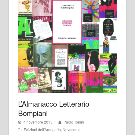
L’Almanacco Letterario
Bompiani
4 novembre 2015
Paolo Tonini
Edizioni dell'Arengario
,
Novecento