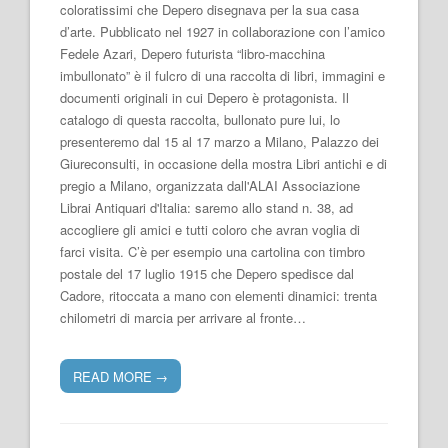
coloratissimi che Depero disegnava per la sua casa
d’arte. Pubblicato nel 1927 in collaborazione con l’amico
Fedele Azari, Depero futurista “libro-macchina
imbullonato” è il fulcro di una raccolta di libri, immagini e
documenti originali in cui Depero è protagonista. Il
catalogo di questa raccolta, bullonato pure lui, lo
presenteremo dal 15 al 17 marzo a Milano, Palazzo dei
Giureconsulti, in occasione della mostra Libri antichi e di
pregio a Milano, organizzata dall'ALAI Associazione
Librai Antiquari d'Italia: saremo allo stand n. 38, ad
accogliere gli amici e tutti coloro che avran voglia di
farci visita. C’è per esempio una cartolina con timbro
postale del 17 luglio 1915 che Depero spedisce dal
Cadore, ritoccata a mano con elementi dinamici: trenta
chilometri di marcia per arrivare al fronte…
READ MORE
→