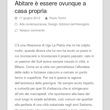
Abitare è essere ovunque a
casa propria
17 giugno 2012
Paolo Tonini
Arte contemporanea
,
Design
,
Edizioni dell'Arengario
Nessun commento
C’è una riflessione di Ugo La Pietra che mi ha colpito
molto, quando diceva che lui non ha avuto un posto in
cui riconoscersi e riconoscere il proprio passato: nato in
un paesino del Sud aveva sempre vissuto in città, a
Milano. Come se la città non permettesse l’affondare
delle radici e forzasse ciascuno a cercare un punto
fermo in superficie. Per me è questa la ragione
dell’esistenza della gramigna. Ho sempre avuto rispetto
e curiosità per quei fili d’erbaccia che si stringevano
all’orlo dei marciapiedi, che spuntavano alla base dei
muri lungo le strade asfaltate, così comuni nei quartieri
alla periferia di una città industriale negli anni Settanta.
Un paesaggio che mescolava asfalto e terra, sassi e