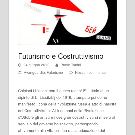
Futurismo e Costruttivismo
24 giugno 2012
Paolo Tonini
Avanguardie
,
Futurismo
Nessun commento
Colpisci i bianchi con il cuneo rosso! E' il titolo di un
dipinto di El Lissitzkij del 1919, stampato poi come
manifesto, icona della rivoluzione russa e atto di nascita
del Costruttivismo. All'indomani della Rivoluzione
d'Ottobre gli artisti e i designer costruttivisti si misero al
servizio del governo bolscevico, partecipando
attivamente alla vita politica e alla educazione del