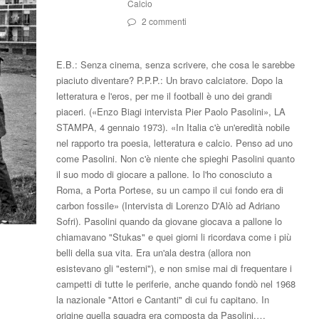
Calcio
2 commenti
E.B.: Senza cinema, senza scrivere, che cosa le sarebbe
piaciuto diventare? P.P.P.: Un bravo calciatore. Dopo la
letteratura e l'eros, per me il football è uno dei grandi
piaceri. («Enzo Biagi intervista Pier Paolo Pasolini», LA
STAMPA, 4 gennaio 1973). «In Italia c'è un'eredità nobile
nel rapporto tra poesia, letteratura e calcio. Penso ad uno
come Pasolini. Non c'è niente che spieghi Pasolini quanto
il suo modo di giocare a pallone. Io l'ho conosciuto a
Roma, a Porta Portese, su un campo il cui fondo era di
carbon fossile» (Intervista di Lorenzo D'Alò ad Adriano
Sofri). Pasolini quando da giovane giocava a pallone lo
chiamavano "Stukas" e quei giorni li ricordava come i più
belli della sua vita. Era un'ala destra (allora non
esistevano gli "esterni"), e non smise mai di frequentare i
campetti di tutte le periferie, anche quando fondò nel 1968
la nazionale "Attori e Cantanti" di cui fu capitano. In
origine quella squadra era composta da Pasolini,…