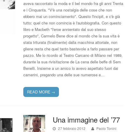
aveva raccontato la moda e il bel mondo fra gli anni Trenta
e i Cinquanta. "V'è una nostalgia delle cose che non
ebbero mai un cominciamento". Questo l'incipit, e c'è già
tutto: quel che non comincia è l'autobiografia. Con questo
libro e Macbeth "l'eroe annientato dal suo stesso
progetto", Carmelo Bene dice al mondo che la sua vita è
stata triturata (finalmente) dalla macchina attoriale, non
gliene resta che quel tanto bastevole a farlo passare per
pazzo. Me lo ricordo al Teatro Carcano di Milano nel 1989,
durante la sua rivisitazione de La cena delle beffe di Sem
Benelli. Insieme a un amico lo avevo aspettato fuori dai
camerini, pregando una delle sue numerose e…
READ MORE
→
Una immagine del ’77
27 febbraio 2012
Paolo Tonini