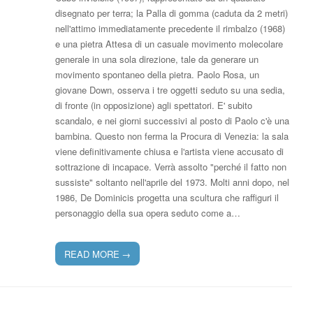
disegnato per terra; la Palla di gomma (caduta da 2 metri)
nell'attimo immediatamente precedente il rimbalzo (1968)
e una pietra Attesa di un casuale movimento molecolare
generale in una sola direzione, tale da generare un
movimento spontaneo della pietra. Paolo Rosa, un
giovane Down, osserva i tre oggetti seduto su una sedia,
di fronte (in opposizione) agli spettatori. E' subito
scandalo, e nei giorni successivi al posto di Paolo c'è una
bambina. Questo non ferma la Procura di Venezia: la sala
viene definitivamente chiusa e l'artista viene accusato di
sottrazione di incapace. Verrà assolto "perché il fatto non
sussiste" soltanto nell'aprile del 1973. Molti anni dopo, nel
1986, De Dominicis progetta una scultura che raffiguri il
personaggio della sua opera seduto come a…
READ MORE
→