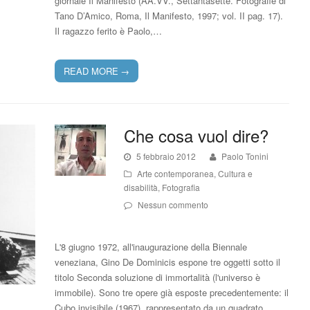
giornale Il Manifesto (AA.VV., Settantasette. Fotografie di
Tano D’Amico, Roma, Il Manifesto, 1997; vol. II pag. 17).
Il ragazzo ferito è Paolo,…
READ MORE
→
Che cosa vuol dire?
5 febbraio 2012
Paolo Tonini
Arte contemporanea
,
Cultura e
disabilità
,
Fotografia
Nessun commento
L'8 giugno 1972, all'inaugurazione della Biennale
veneziana, Gino De Dominicis espone tre oggetti sotto il
titolo Seconda soluzione di immortalità (l'universo è
immobile). Sono tre opere già esposte precedentemente: il
Cubo invisibile (1967), rappresentato da un quadrato