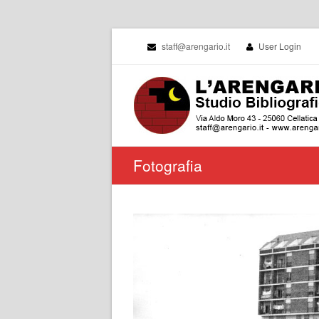
staff@arengario.it
User Login
Fotografia