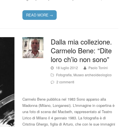
READ MORE
→
Dalla mia collezione.
Carmelo Bene: “Dite
loro ch’io non sono”
18 luglio 2012
Paolo Tonini
Fotografia
,
Museo archeoideologico
2 commenti
Carmelo Bene pubblica nel 1983 Sono apparso alla
Madonna (Milano, Longanesi). L'immagine in copertina è
una foto di scena del Macbeth, rappresentato al Teatro
Lirico di Milano il 4 gennaio 1983. La fotografia è di
Cristina Ghergo, figlia di Arturo, che con le sue immagini