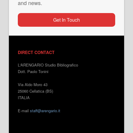
and news.
Get In Touch
DIRECT CONTACT
L'ARENGARIO Studio Bibliografico
Dott. Paolo Tonini
Via Aldo Moro 43
25060 Cellatica (BS)
ITALIA
E-mail
staff@arengario.it