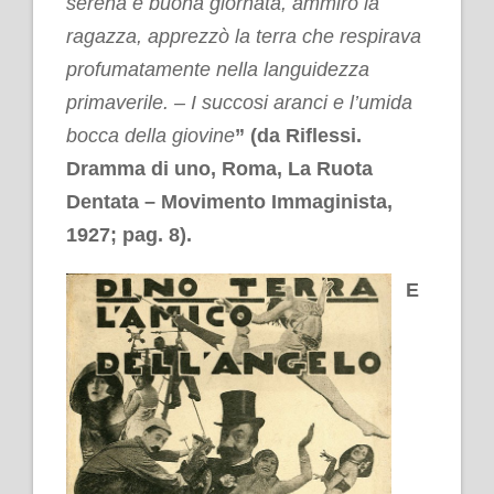
serena e buona giornata, ammirò la
ragazza, apprezzò la terra che respirava
profumatamente nella languidezza
primaverile. – I succosi aranci e l’umida
bocca della giovine
”
(da
Riflessi.
Dramma di uno
, Roma, La Ruota
Dentata – Movimento Immaginista,
1927; pag. 8).
E