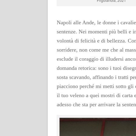
Frigolandia, 2021
Napoli alle Ande, le donne i cavalier
sentenze. Nei momenti più belli e in
volontà di felicità e di bellezza. C
sorridere, non come me che al massi
esclude il coraggio di illudersi anc
domanda retorica: sono i tuoi diseg
sosta scavando, affinando i tratti pe
piacciono perché mi metti sotto gli 
il tuo veleno a quei mostri di carta
adesso che sta per arrivare la sente