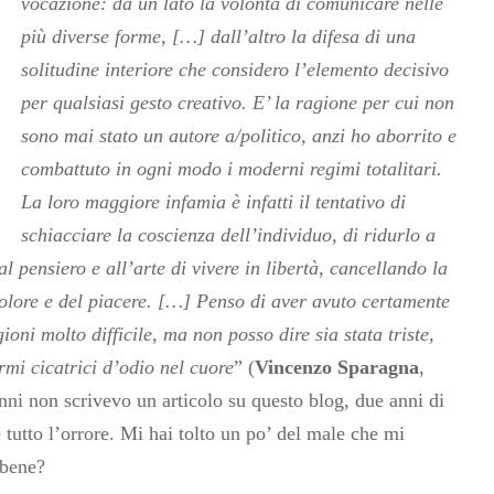
vocazione: da un lato la volontà di comunicare nelle
più diverse forme, […] dall’altro la difesa di una
solitudine interiore che considero l’elemento decisivo
per qualsiasi gesto creativo. E’ la ragione per cui non
sono mai stato un autore a/politico, anzi ho aborrito e
combattuto in ogni modo i moderni regimi totalitari.
La loro maggiore infamia è infatti il tentativo di
schiacciare la coscienza dell’individuo, di ridurlo a
 pensiero e all’arte di vivere in libertà, cancellando la
 dolore e del piacere. […] Penso di aver avuto certamente
oni molto difficile, ma non posso dire sia stata triste,
armi cicatrici d’odio nel cuore
” (
Vincenzo Sparagna
,
nni non scrivevo un articolo su questo blog, due anni di
 tutto l’orrore. Mi hai tolto un po’ del male che mi
 bene?