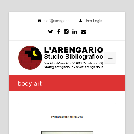
staff@arengario.it
User Login
body art