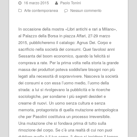
16 marzo 2015
Paolo Tonini
Arte contemporanea
Nessun commento
In occasione della mostra «Libri antichi e rari a Milano»,
al Palazzo della Borsa in piazza Affari, 27-29 marzo
2015, pubblicheremo il catalogo: Agnus Dei. Corpo e
sacrificio nella società dei consumi. Quei favolosi anni
Sessanta del boom economico, quando la felicità si
comprava a rate. Per la prima volta nella storia la grande
massa dei produttori poteva soddisfare bisogni non più
legati alla necessità di sopravvivere. Nasceva la società
dei consumi e con essa l’uomo medio, l’uomo della
strada: a lui si rivolgevano la pubblicità e le ricerche
sociologiche, per sondarne i più segreti desideri e
crearne di nuovi. Un uomo senza cultura e senza
memoria, protagonista di quella mutazione antropologica
che per Pasolini costituiva un processo irreversibile.
Una mutazione che si fondava prima di tutto sulla
rimozione del corpo. Se c’è una realtà di cui non puoi
dubitare quella è il tuo corpo, lì dove si incidono il tempo