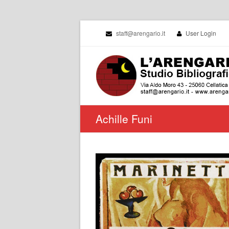
staff@arengario.it
User Login
Achille Funi