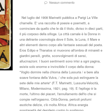
Nessun commento
Nel luglio del 1908 Marinetti pubblica a Parigi La Ville
charnelle. E' una raccolta di poesie e poemetti, a
cominciare da quello che le dà il titolo, diviso in dieci parti,
il più corposo della silloge. La città carnale è la Donna in
una delirante cosmologia dove il Sole, la Luna, il Mare e
altri elementi danno corpo alle fantasie sessuali del poeta.
Eros Edipo e Thanatos si muovono all'ombra di minareti e
giardini pensili, grotte, sconvolgimenti di sensi,
allucinazioni. I buoni sentimenti sono irrisi a ogni pagina,
esiste solo enorme e invincibile il corpo della donna:
"Voglio dormire nella chioma della Lussuria / e bere alla
soave fontana della Vulva, / che sola può estinguere la
sete delle mie arterie" (F.T. Marinetti, Lussuria-Velocità,
Milano, Modernissima, 1921; pag. 19). E l'epilogo è la
morte, l'ultimo dei piaceri, l'annullamento dell'io che si
compie nell'orgasmo. Città-Donna, pericoli profumi
esotiche delizie, c'è molta Africa: Africa energia
spontaneità del desiderio contro lo snobismo…