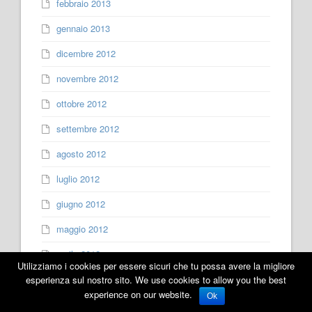
febbraio 2013
gennaio 2013
dicembre 2012
novembre 2012
ottobre 2012
settembre 2012
agosto 2012
luglio 2012
giugno 2012
maggio 2012
aprile 2012
Utilizziamo i cookies per essere sicuri che tu possa avere la migliore
marzo 2012
esperienza sul nostro sito. We use cookies to allow you the best
experience on our website.
Ok
febbraio 2012