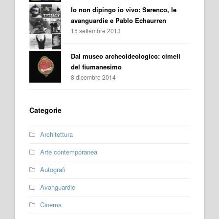
Io non dipingo io vivo: Sarenco, le
avanguardie e Pablo Echaurren
15 settembre 2013
Dal museo archeoideologico: cimeli
del fiumanesimo
8 dicembre 2014
Categorie
Architettura
Arte contemporanea
Autografi
Avanguardie
Cinema