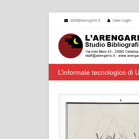
staff@arengario.it
User Login
L’informale tecnologico di 