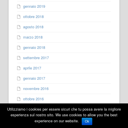
gennaio 2019
ottobre 2018
agosto 2018
marzo 2018
gennaio 2018
settembre 2017
aprile 2017
gennaio 2017
novembre 2016
ottobre 2016
settembre 2016
Utilizziamo i cookies per essere sicuri che tu possa avere la migliore
esperienza sul nostro sito. We use cookies to allow you the best
giugno 2016
experience on our website.
Ok