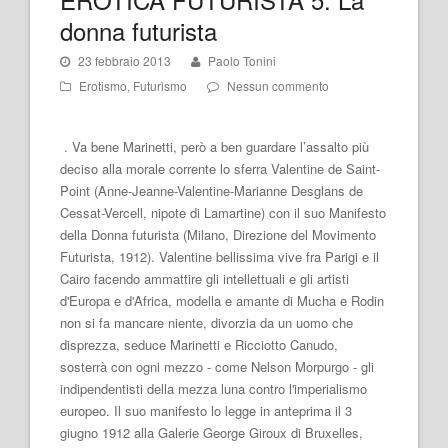
donna futurista
23 febbraio 2013
Paolo Tonini
Erotismo
,
Futurismo
Nessun commento
. Va bene Marinetti, però a ben guardare l’assalto più
deciso alla morale corrente lo sferra Valentine de Saint-
Point (Anne-Jeanne-Valentine-Marianne Desglans de
Cessat-Vercell, nipote di Lamartine) con il suo Manifesto
della Donna futurista (Milano, Direzione del Movimento
Futurista, 1912). Valentine bellissima vive fra Parigi e il
Cairo facendo ammattire gli intellettuali e gli artisti
d'Europa e d'Africa, modella e amante di Mucha e Rodin
non si fa mancare niente, divorzia da un uomo che
disprezza, seduce Marinetti e Ricciotto Canudo,
sosterrà con ogni mezzo - come Nelson Morpurgo - gli
indipendentisti della mezza luna contro l'imperialismo
europeo. Il suo manifesto lo legge in anteprima il 3
giugno 1912 alla Galerie George Giroux di Bruxelles,