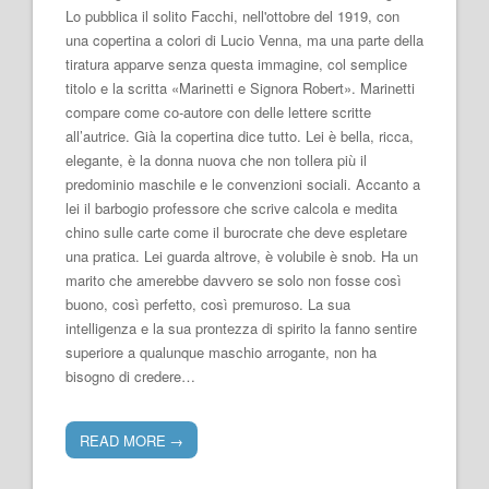
Lo pubblica il solito Facchi, nell'ottobre del 1919, con
una copertina a colori di Lucio Venna, ma una parte della
tiratura apparve senza questa immagine, col semplice
titolo e la scritta «Marinetti e Signora Robert». Marinetti
compare come co-autore con delle lettere scritte
all’autrice. Già la copertina dice tutto. Lei è bella, ricca,
elegante, è la donna nuova che non tollera più il
predominio maschile e le convenzioni sociali. Accanto a
lei il barbogio professore che scrive calcola e medita
chino sulle carte come il burocrate che deve espletare
una pratica. Lei guarda altrove, è volubile è snob. Ha un
marito che amerebbe davvero se solo non fosse così
buono, così perfetto, così premuroso. La sua
intelligenza e la sua prontezza di spirito la fanno sentire
superiore a qualunque maschio arrogante, non ha
bisogno di credere…
READ MORE
→