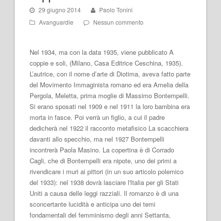
29 giugno 2014
Paolo Tonini
Avanguardie
Nessun commento
Nel 1934, ma con la data 1935, viene pubblicato A
coppie e soli, (Milano, Casa Editrice Ceschina, 1935).
L’autrice, con il nome d’arte di Diotima, aveva fatto parte
del Movimento Immaginista romano ed era Amelia della
Pergola, Meletta, prima moglie di Massimo Bontempelli.
Si erano sposati nel 1909 e nel 1911 la loro bambina era
morta in fasce. Poi verrà un figlio, a cui il padre
dedicherà nel 1922 il racconto metafisico La scacchiera
davanti allo specchio, ma nel 1927 Bontempelli
incontrerà Paola Masino. La copertina è di Corrado
Cagli, che di Bontempelli era nipote, uno dei primi a
rivendicare i muri ai pittori (in un suo articolo polemico
del 1933): nel 1938 dovrà lasciare l'Italia per gli Stati
Uniti a causa delle leggi razziali. Il romanzo è di una
sconcertante lucidità e anticipa uno dei temi
fondamentali del femminismo degli anni Settanta,