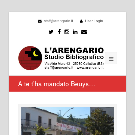
staff@arengario.it
User Login
A te t’ha mandato Beuys…