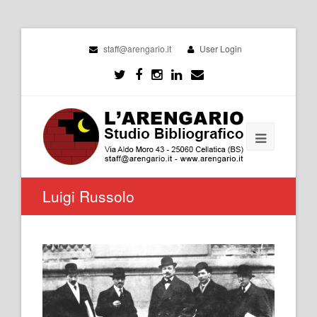
staff@arengario.it
User Login
Luigi Russolo