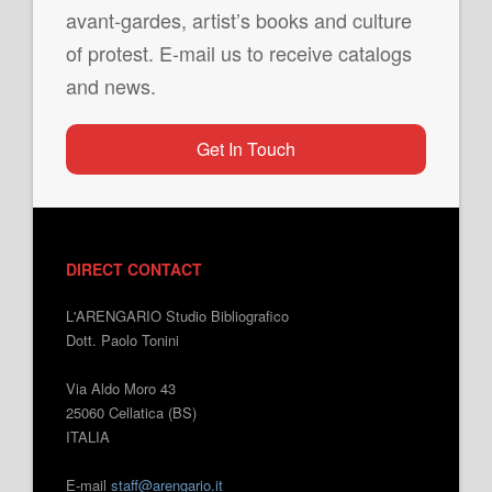
avant-gardes, artist’s books and culture
of protest. E-mail us to receive catalogs
and news.
Get In Touch
DIRECT CONTACT
L'ARENGARIO Studio Bibliografico
Dott. Paolo Tonini
Via Aldo Moro 43
25060 Cellatica (BS)
ITALIA
E-mail
staff@arengario.it