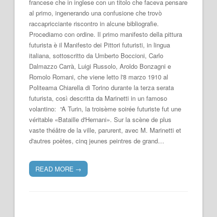
francese che in inglese con un titolo che faceva pensare
al primo, ingenerando una confusione che trovò
raccapricciante riscontro in alcune bibliografie.
Procediamo con ordine. Il primo manifesto della pittura
futurista è il Manifesto dei Pittori futuristi, in lingua
italiana, sottoscritto da Umberto Boccioni, Carlo
Dalmazzo Carrà, Luigi Russolo, Aroldo Bonzagni e
Romolo Romani, che viene letto l'8 marzo 1910 al
Politeama Chiarella di Torino durante la terza serata
futurista, così descritta da Marinetti in un famoso
volantino: “A Turin, la troisème soirée futuriste fut une
véritable «Bataille d'Hernani». Sur la scène de plus
vaste théâtre de la ville, parurent, avec M. Marinetti et
d'autres poètes, cinq jeunes peintres de grand…
READ MORE
→