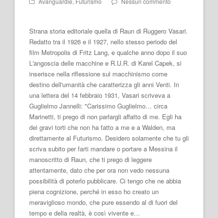
Avanguardie
,
Futurismo
Nessun commento
Strana storia editoriale quella di Raun di Ruggero Vasari.
Redatto tra il 1926 e il 1927, nello stesso periodo del
film Metropolis di Fritz Lang, e qualche anno dopo il suo
L'angoscia delle macchine e R.U.R. di Karel Capek, si
inserisce nella riflessione sul macchinismo come
destino dell'umanità che caratterizza gli anni Venti. In
una lettera del 14 febbraio 1931, Vasari scriveva a
Guglielmo Jannelli: "Carissimo Guglielmo… circa
Marinetti, ti prego di non parlargli affatto di me. Egli ha
dei gravi torti che non ha fatto a me e a Walden, ma
direttamente al Futurismo. Desidero solamente che tu gli
scriva subito per farti mandare o portare a Messina il
manoscritto di Raun, che ti prego di leggere
attentamente, dato che per ora non vedo nessuna
possibilità di poterlo pubblicare. Ci tengo che ne abbia
piena cognizione, perché in esso ho creato un
meraviglioso mondo, che pure essendo al di fuori del
tempo e della realtà, è così vivente e…