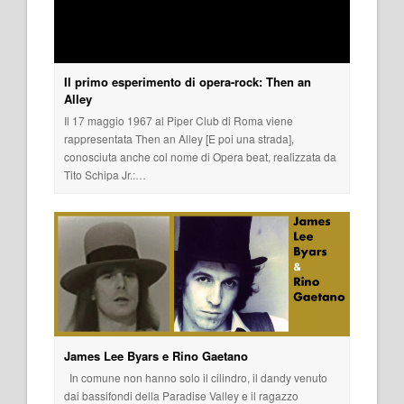
Il primo esperimento di opera-rock: Then an
Alley
Il 17 maggio 1967 al Piper Club di Roma viene
rappresentata Then an Alley [E poi una strada],
conosciuta anche col nome di Opera beat, realizzata da
Tito Schipa Jr.:…
James Lee Byars e Rino Gaetano
In comune non hanno solo il cilindro, il dandy venuto
dai bassifondi della Paradise Valley e il ragazzo