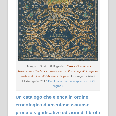
L’Arengario Studio Bibliografico,
Opera. Ottocento e
Novecento. Libretti per musica e bozzetti scenografici originali
dalla collezione di Alberto De Angelis
, Gussago, Edizioni
dell’Arengario, 2017.
Potete scaricare uno specimen di 22
pagine >
Un catalogo che elenca in ordine
cronologico duecentosessantasei
prime o significative edizioni di libretti