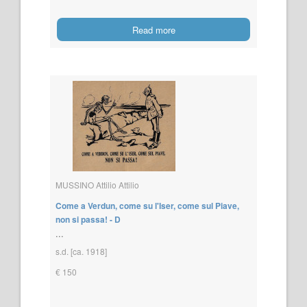
Read more
MUSSINO Attilio Attilio
Come a Verdun, come su l'Iser, come sul Piave,
non si passa! - D
...
s.d. [ca. 1918]
€ 150