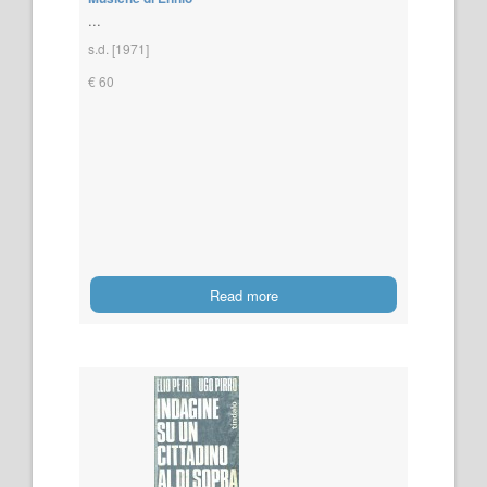
...
s.d. [1971]
€ 60
Read more