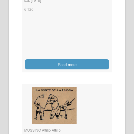
s.d. [1918]
€ 120
Read more
MUSSINO Attilio Attilio