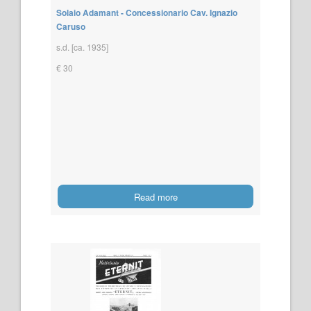
Solaio Adamant - Concessionario Cav. Ignazio
Caruso
s.d. [ca. 1935]
€ 30
Read more