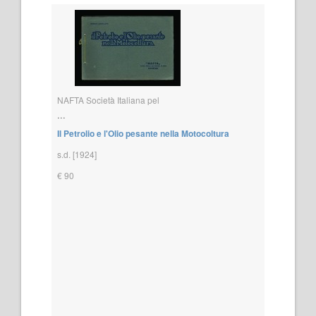
NAFTA Società Italiana pel
...
Il Petrolio e l'Olio pesante nella Motocoltura
s.d. [1924]
€ 90