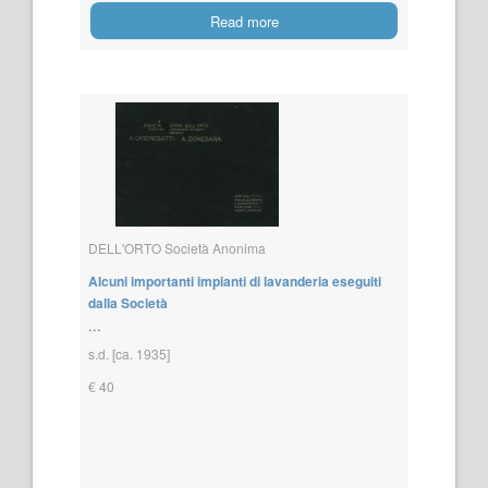
Read more
DELL'ORTO Società Anonima
Alcuni importanti impianti di lavanderia eseguiti
dalla Società
...
s.d. [ca. 1935]
€ 40