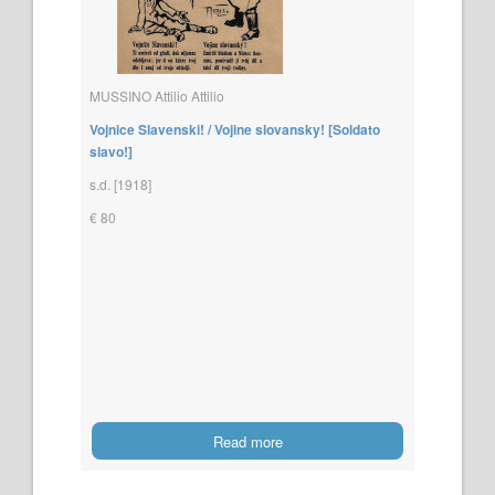
MUSSINO Attilio Attilio
Vojnice Slavenski! / Vojine slovansky! [Soldato
slavo!]
s.d. [1918]
€ 80
Read more