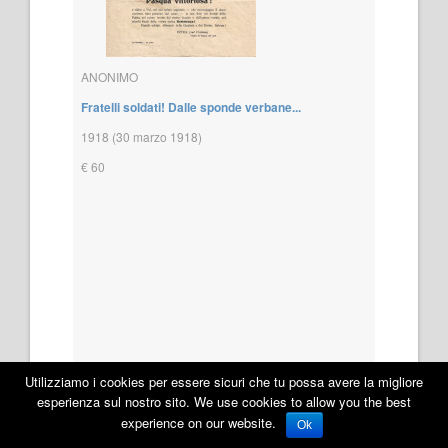
ANONIMO
Fratelli soldati! Dalle sponde verbane...
1918 (30 marzo 1918)
€ 60
Utilizziamo i cookies per essere sicuri che tu possa avere la migliore
esperienza sul nostro sito. We use cookies to allow you the best
Read more
experience on our website.
Ok