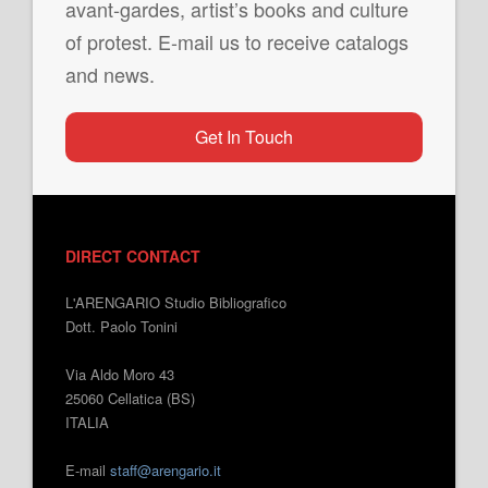
avant-gardes, artist’s books and culture
of protest. E-mail us to receive catalogs
and news.
Get In Touch
DIRECT CONTACT
L'ARENGARIO Studio Bibliografico
Dott. Paolo Tonini
Via Aldo Moro 43
25060 Cellatica (BS)
ITALIA
E-mail
staff@arengario.it