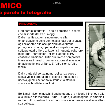
E-MAIL
INTRODUZIONE
Libri parole fotografie, un solo percorso di ricerca
che si snoda dal 1970 a oggi.
Dalle manifestazioni studentesche alla
emancipazione delle donne, alla lotta per la casa,
agli scioperi e alle occupazioni dove furono
protagonisti donne, operai, disoccupati, studenti,
sottoproletari e i loro antagonisti - quante volte loro
malgrado - carabinieri, infiltrati, agenti di PS,
esattori e funzionari. Tutto quello che non poteva
interessare i mezzi di comunicazione di massa è
rimasto nelle foto di Tano. E' l'altra storia, l'altra
faccia.
Dalla parte dei senza nome, dei senza voce e
senza volto: i produttori e l'esercito industriale di
riserva, quelli che fanno la storia e la storia li
scarica ai bordi dei suoi libri.
Belli, mai miseri e meschini anche quando la miseria li inchioda alle 
alla follia e alla violenza. L'urlo, il pugno, il lacrimogeno, la smorfia i
rabbia, tutto questo e il resto concorre a ricordare e a restituire all'
sua bellezza.