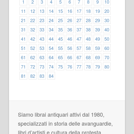
1
2
3
4
5
6
7
8
9
10
11
12
13
14
15
16
17
18
19
20
21
22
23
24
25
26
27
28
29
30
31
32
33
34
35
36
37
38
39
40
41
42
43
44
45
46
47
48
49
50
51
52
53
54
55
56
57
58
59
60
61
62
63
64
65
66
67
68
69
70
71
72
73
74
75
76
77
78
79
80
81
82
83
84
Siamo librai antiquari attivi dal 1980,
specializzati in storia delle avanguardie,
libri d’artisti e cultura della protesta.