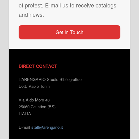
of protest. E-mail us to receive catalogs
and news.
Get In Touch
DIRECT CONTACT
L'ARENGARIO Studio Bibliografico
Dott. Paolo Tonini
Via Aldo Moro 43
25060 Cellatica (BS)
ITALIA
E-mail
staff@arengario.it