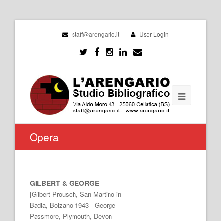
staff@arengario.it
User Login
Opera
GILBERT & GEORGE
[Gilbert Prousch, San Martino in
Badia, Bolzano 1943 - George
Passmore, Plymouth, Devon