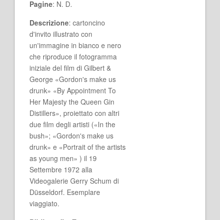
Pagine
: N. D.
Descrizione
: cartoncino
d'invito illustrato con
un'immagine in bianco e nero
che riproduce il fotogramma
iniziale del film di Gilbert &
George «Gordon's make us
drunk» «By Appointment To
Her Majesty the Queen Gin
Distillers», proiettato con altri
due film degli artisti («In the
bush»; «Gordon's make us
drunk» e «Portrait of the artists
as young men» ) il 19
Settembre 1972 alla
Videogalerie Gerry Schum di
Düsseldorf. Esemplare
viaggiato.