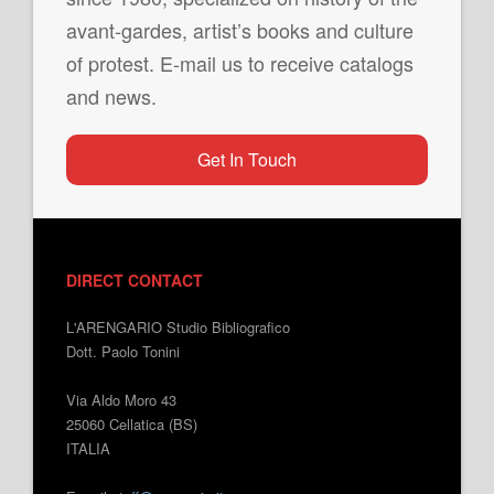
avant-gardes, artist’s books and culture
of protest. E-mail us to receive catalogs
and news.
Get In Touch
DIRECT CONTACT
L'ARENGARIO Studio Bibliografico
Dott. Paolo Tonini
Via Aldo Moro 43
25060 Cellatica (BS)
ITALIA