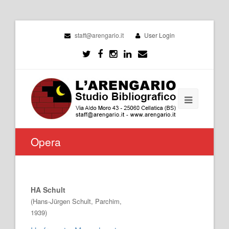
staff@arengario.it
User Login
Opera
HA Schult
(Hans-Jürgen Schult, Parchim,
1939)