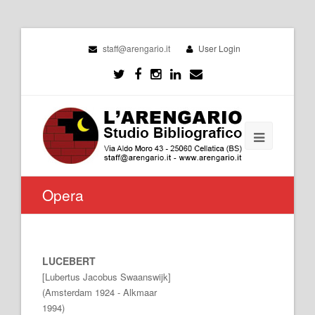
staff@arengario.it
User Login
Opera
LUCEBERT
[Lubertus Jacobus Swaanswijk]
(Amsterdam 1924 - Alkmaar
1994)