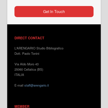
Get In Touch
DIRECT CONTACT
L'ARENGARIO Studio Bibliografico
Dott. Paolo Tonini
Via Aldo Moro 43
25060 Cellatica (BS)
ITALIA
E-mail
staff@arengario.it
MEMBER