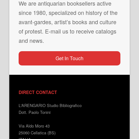
We are antiquarian booksellers active
since 1980, specialized on history of the
avant-gardes, artist’s books and culture
of protest. E-mail us to receive catalogs
and news.
Get In Touch
DIRECT CONTACT
L'ARENGARIO Studio Bibliografico
Dott. Paolo Tonini
Via Aldo Moro 43
25060 Cellatica (BS)