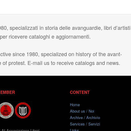
80, specializzati in storia delle avanguardie, libri d’artisti
i per ricevere cataloghi e aggiornamenti.
tive since 1980, specialized on history of the avant-
e of protest. E-mail us to receive catalogs and news.
EMBER
CONTENT
Home
About us / Noi
Archive / Archivio
Services / Servizi
Links
LAI Associazione Librai