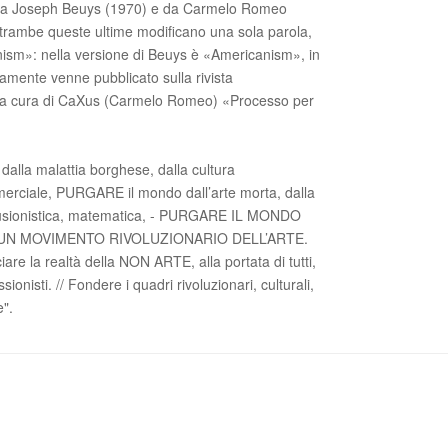
e da Joseph Beuys (1970) e da Carmelo Romeo
trambe queste ultime modificano una sola parola,
nism»: nella versione di Beuys è «Americanism», in
mente venne pubblicato sulla rivista
na a cura di CaXus (Carmelo Romeo) «Processo per
alla malattia borghese, dalla cultura
mmerciale, PURGARE il mondo dall’arte morta, dalla
a, illusionistica, matematica, - PURGARE IL MONDO
UN MOVIMENTO RIVOLUZIONARIO DELL’ARTE.
ciare la realtà della NON ARTE, alla portata di tutti,
ssionisti. // Fondere i quadri rivoluzionari, culturali,
e".