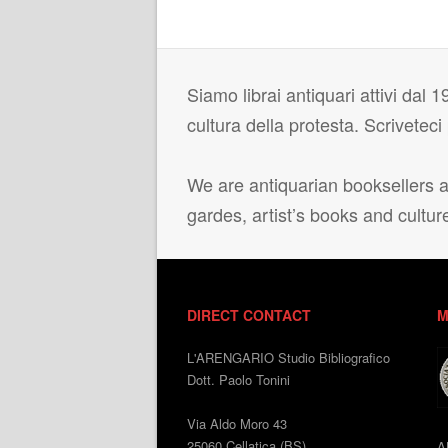
Siamo librai antiquari attivi dal 19
cultura della protesta. Scrivetec
We are antiquarian booksellers ac
gardes, artist’s books and cultur
DIRECT CONTACT
M
L'ARENGARIO Studio Bibliografico
Dott. Paolo Tonini
Via Aldo Moro 43
25060 Cellatica (BS)
A