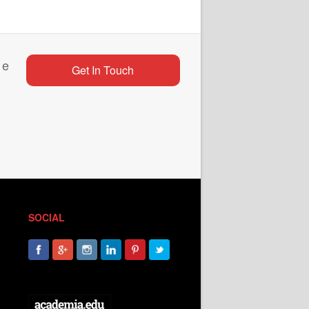
 e
Get In Touch
SOCIAL