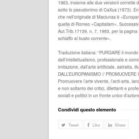
1963, insieme alle due versioni corrett
sotto lo pseudonimo di CaXus (1973). En
che nell’originale di Maciunas è «Europa
quella di Romeo «Capitalism». Successiva
Aut.Trib.17139, n. 7, 1983, per la pagi
schiaffo al busto corrente».
Traduzione italiana: “PURGARE il mondo d
dell’intellettualismo, professionale e co
imitazione, dall’arte artificiale, astratt
DALL’EUROPANISMO // PROMUOVERE 
Promuovere l’arte vivente, l’anti-arte, lan
e non soltanto dei critici, dilettanti e profe
sociali e politici in un fronte unico d’azion
Condividi questo elemento
Tweet
Like
Share