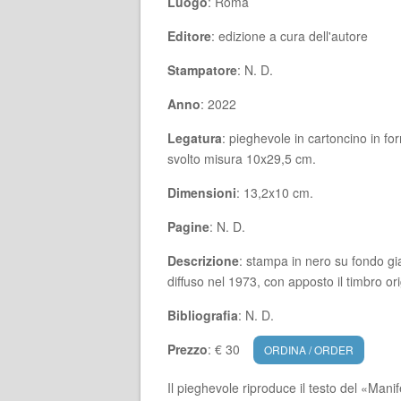
Luogo
: Roma
Editore
: edizione a cura dell'autore
Stampatore
: N. D.
Anno
: 2022
Legatura
: pieghevole in cartoncino in f
svolto misura 10x29,5 cm.
Dimensioni
: 13,2x10 cm.
Pagine
: N. D.
Descrizione
: stampa in nero su fondo gi
diffuso nel 1973, con apposto il timbro o
Bibliografia
: N. D.
Prezzo
: € 30
ORDINA / ORDER
Il pieghevole riproduce il testo del «Man