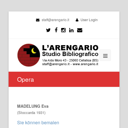
staff@arengario.it
User Login
Opera
MADELUNG Eva
(Stoccarda 1931)
Sie können bemalen