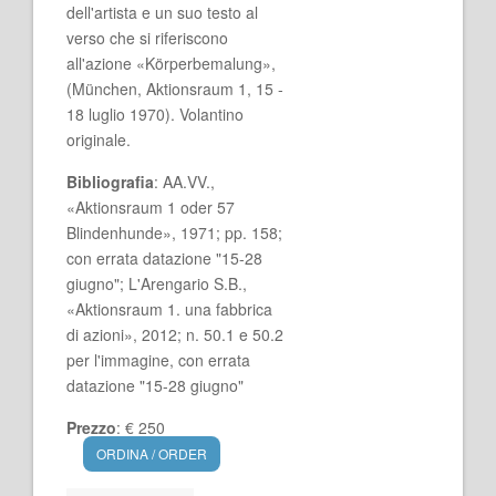
dell'artista e un suo testo al
verso che si riferiscono
all'azione «Körperbemalung»,
(München, Aktionsraum 1, 15 -
18 luglio 1970). Volantino
originale.
Bibliografia
: AA.VV.,
«Aktionsraum 1 oder 57
Blindenhunde», 1971; pp. 158;
con errata datazione "15-28
giugno"; L'Arengario S.B.,
«Aktionsraum 1. una fabbrica
di azioni», 2012; n. 50.1 e 50.2
per l'immagine, con errata
datazione "15-28 giugno"
Prezzo
: € 250
ORDINA / ORDER