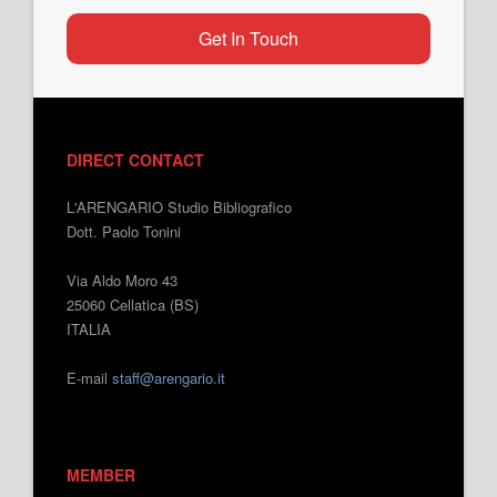
Get In Touch
DIRECT CONTACT
L'ARENGARIO Studio Bibliografico
Dott. Paolo Tonini
Via Aldo Moro 43
25060 Cellatica (BS)
ITALIA
E-mail
staff@arengario.it
MEMBER