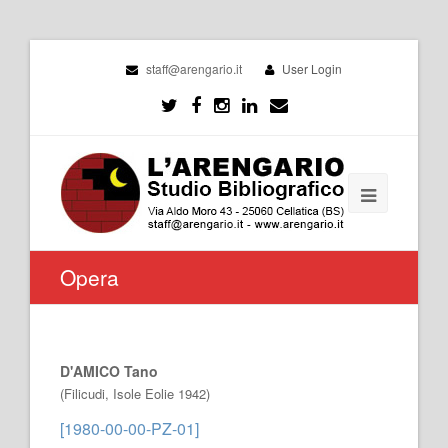
staff@arengario.it
User Login
Opera
D'AMICO Tano
(Filicudi, Isole Eolie 1942)
[1980-00-00-PZ-01]