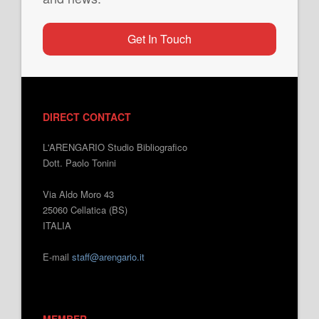
Get In Touch
DIRECT CONTACT
L'ARENGARIO Studio Bibliografico
Dott. Paolo Tonini
Via Aldo Moro 43
25060 Cellatica (BS)
ITALIA
E-mail
staff@arengario.it
MEMBER