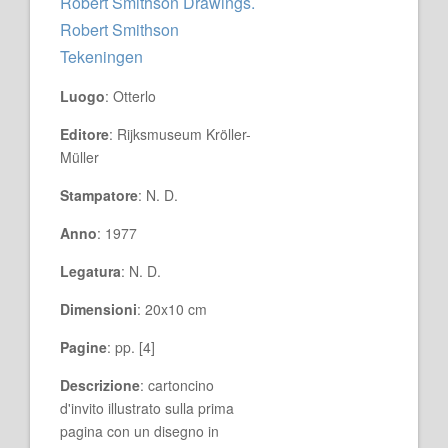
Robert Smithson Drawings.
Robert Smithson
Tekeningen
Luogo
: Otterlo
Editore
: Rijksmuseum Kröller-
Müller
Stampatore
: N. D.
Anno
: 1977
Legatura
: N. D.
Dimensioni
: 20x10 cm
Pagine
: pp. [4]
Descrizione
: cartoncino
d'invito illustrato sulla prima
pagina con un disegno in