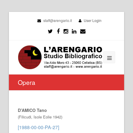
staff@arengario.it
User Login
Opera
D'AMICO Tano
(Filicudi, Isole Eolie 1942)
[1988-00-00-PA-27]