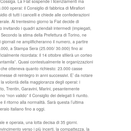
o Cossiga. La Fiat sospende i licenziamenti ma
00 operai: il Consiglio di fabbrica di Mirafiori
io di tutti i cancelli e chiede alle confederazioni
rale. Al trentesimo giorno la Fiat decide di
invitando i quadri aziendali intermedi (impiegati,
). Secondo la stima della Prefettura di Torino, ne
i giornali ne amplificheranno il numero, a partire
.000, a Stampa Sera (25.000/ 30.000) fino ai
icialmente ricordata: il 14 ottobre sfilerà un corteo
antamila”. Quasi contestualmente le organizzazioni
T che otteneva quanto richiesto: 23.000 casse
messe di reintegro in anni successivi. E’ da notare
 la volontà della maggioranza degli operai: i
uto, Trentin, Garavini, Marini, pesantemente
 “non valido” il Consiglio dei delegati lì riunito.
 il ritorno alla normalità. Sarà questa l’ultima
aio italiano fino a oggi.
le e operaia, una lotta decisa di 35 giorni.
onvincimento verso i più incerti, la compattezza, la