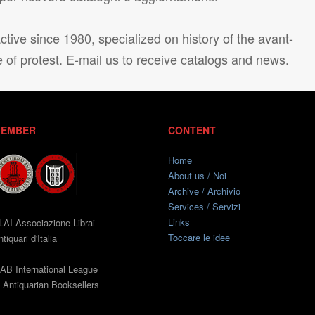
tive since 1980, specialized on history of the avant-
e of protest. E-mail us to receive catalogs and news.
EMBER
CONTENT
Home
About us / Noi
Archive / Archivio
Services / Servizi
Links
LAI Associazione Librai
Toccare le idee
tiquari d'Italia
LAB International League
f Antiquarian Booksellers