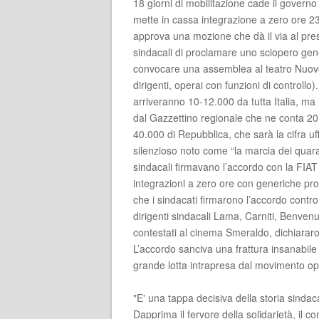
18 giorni di mobilitazione cade il govern
mette in cassa integrazione a zero ore 23.0
approva una mozione che dà il via al presid
sindacali di proclamare uno sciopero gene
convocare una assemblea al teatro Nuovo 
dirigenti, operai con funzioni di controllo
arriveranno 10-12.000 da tutta Italia, ma 
dal Gazzettino regionale che ne conta 20
40.000 di Repubblica, che sarà la cifra uff
silenzioso noto come “la marcia dei quar
sindacali firmavano l’accordo con la FIA
integrazioni a zero ore con generiche pro
che i sindacati firmarono l’accordo contro
dirigenti sindacali Lama, Carniti, Benven
contestati al cinema Smeraldo, dichiararono
L’accordo sanciva una frattura insanabile e
grande lotta intrapresa dal movimento oper
"E' una tappa decisiva della storia sindaca
Dapprima il fervore della solidarietà, il c