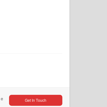
 e
Get In Touch