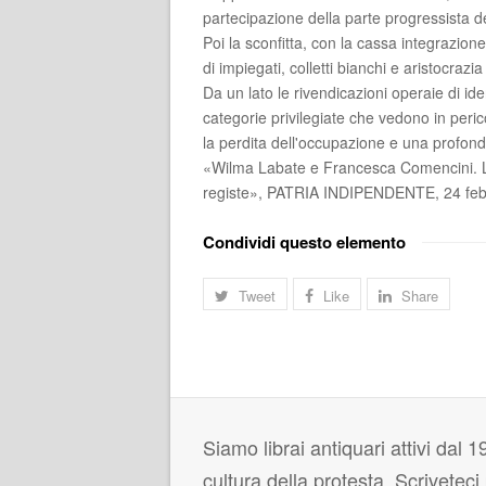
partecipazione della parte progressista d
Poi la sconfitta, con la cassa integrazion
di impiegati, colletti bianchi e aristocrazi
Da un lato le rivendicazioni operaie di iden
categorie privilegiate che vedono in pericol
la perdita dell'occupazione e una profonda
«Wilma Labate e Francesca Comencini. La
registe», PATRIA INDIPENDENTE, 24 febb
Condividi questo elemento
Tweet
Like
Share
Siamo librai antiquari attivi dal 19
cultura della protesta. Scrivetec