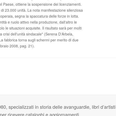
el Paese, ottiene la sospensione dei licenziamenti.
e di 23.000 unità. La nota manifestazione silenziosa
a operaia, segna la spaccatura delle forze in lotta.
tità e ruolo attivo nella produzione, dall'altro le
o le situazioni acquisite. Il risultato sarà per molti
 crisi dell'unità sindacale" (Serena D'Arbela,
 fabbrica torna sugli schermi per merito di due
raio 2008, pag. 21).
80, specializzati in storia delle avanguardie, libri d’artisti
i per ricevere cataloghi e aggiornamenti.