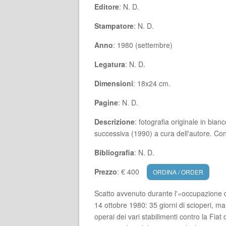
Editore
: N. D.
Stampatore
: N. D.
Anno
: 1980 (settembre)
Legatura
: N. D.
Dimensioni
: 18x24 cm.
Pagine
: N. D.
Descrizione
: fotografia originale in bia
successiva (1990) a cura dell'autore. Con 
Bibliografia
: N. D.
Prezzo
: € 400
ORDINA / ORDER
Scatto avvenuto durante l'«occupazione dei
14 ottobre 1980: 35 giorni di scioperi, ma
operai dei vari stabilimenti contro la Fiat