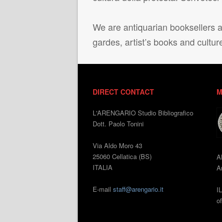
We are antiquarian booksellers ac
gardes, artist’s books and cultur
DIRECT CONTACT
M
L'ARENGARIO Studio Bibliografico
Dott. Paolo Tonini
Via Aldo Moro 43
25060 Cellatica (BS)
A
ITALIA
An
E-mail
staff@arengario.it
I
o