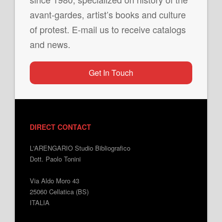
avant-gardes, artist’s books and culture
of protest. E-mail us to receive catalogs
and news.
Get In Touch
DIRECT CONTACT
L'ARENGARIO Studio Bibliografico
Dott. Paolo Tonini
Via Aldo Moro 43
25060 Cellatica (BS)
ITALIA