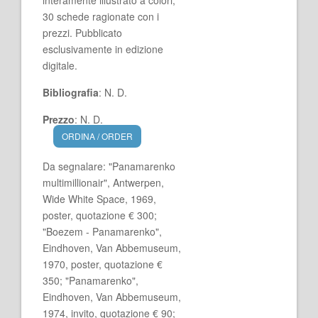
interamente illustrato a colori,
30 schede ragionate con i
prezzi. Pubblicato
esclusivamente in edizione
digitale.
Bibliografia
: N. D.
Prezzo
: N. D.
ORDINA / ORDER
Da segnalare: "Panamarenko
multimillionair", Antwerpen,
Wide White Space, 1969,
poster, quotazione € 300;
"Boezem - Panamarenko",
Eindhoven, Van Abbemuseum,
1970, poster, quotazione €
350; "Panamarenko",
Eindhoven, Van Abbemuseum,
1974, invito, quotazione € 90;