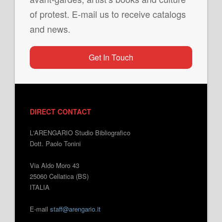
of protest. E-mail us to receive catalogs
and news.
Get In Touch
DIRECT CONTACT
L'ARENGARIO Studio Bibliografico
Dott. Paolo Tonini
Via Aldo Moro 43
25060 Cellatica (BS)
ITALIA
E-mail
staff@arengario.it