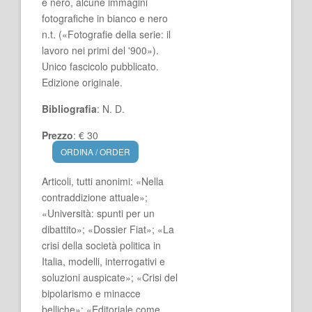
e nero, alcune immagini
fotografiche in bianco e nero
n.t. («Fotografie della serie: il
lavoro nei primi del '900»).
Unico fascicolo pubblicato.
Edizione originale.
Bibliografia
: N. D.
Prezzo
: € 30
ORDINA / ORDER
Articoli, tutti anonimi: «Nella
contraddizione attuale»;
«Università: spunti per un
dibattito»; «Dossier Fiat»; «La
crisi della società politica in
Italia, modelli, interrogativi e
soluzioni auspicate»; «Crisi del
bipolarismo e minacce
belliche»; «Editoriale come