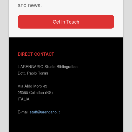
and news.
Get In Touch
DIRECT CONTACT
L'ARENGARIO Studio Bibliografico
Dott. Paolo Tonini
Via Aldo Moro 43
25060 Cellatica (BS)
ITALIA
E-mail
staff@arengario.it