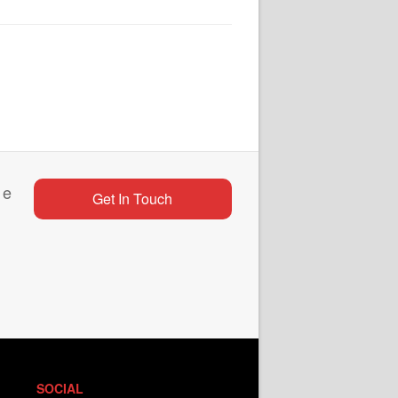
 e
Get In Touch
SOCIAL