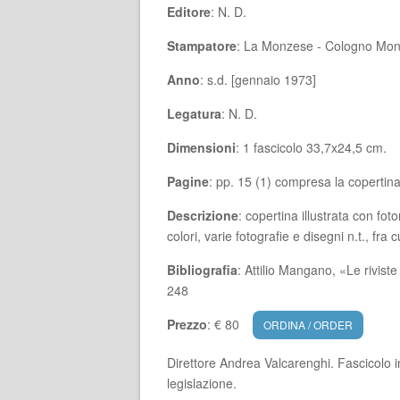
Editore
: N. D.
Stampatore
: La Monzese - Cologno Mo
Anno
: s.d. [gennaio 1973]
Legatura
: N. D.
Dimensioni
: 1 fascicolo 33,7x24,5 cm.
Pagine
: pp. 15 (1) compresa la copertin
Descrizione
: copertina illustrata con f
colori, varie fotografie e disegni n.t., fra
Bibliografia
: Attilio Mangano, «Le rivist
248
Prezzo
: € 80
ORDINA / ORDER
Direttore Andrea Valcarenghi. Fascicolo 
legislazione.