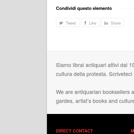
Condividi questo elemento
Tweet
Like
Share
Siamo librai antiquari attivi dal 19
cultura della protesta. Scrivetec
We are antiquarian booksellers ac
gardes, artist’s books and cultur
DIRECT CONTACT
M