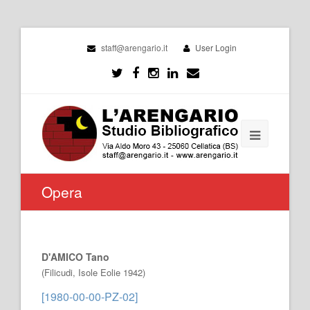
staff@arengario.it
User Login
Opera
D'AMICO Tano
(Filicudi, Isole Eolie 1942)
[1980-00-00-PZ-02]