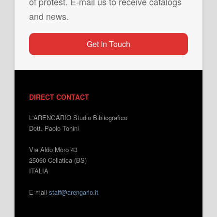
of protest. E-mail us to receive catalogs
and news.
Get In Touch
DIRECT CONTACT
L'ARENGARIO Studio Bibliografico
Dott. Paolo Tonini
Via Aldo Moro 43
25060 Cellatica (BS)
ITALIA
E-mail
staff@arengario.it