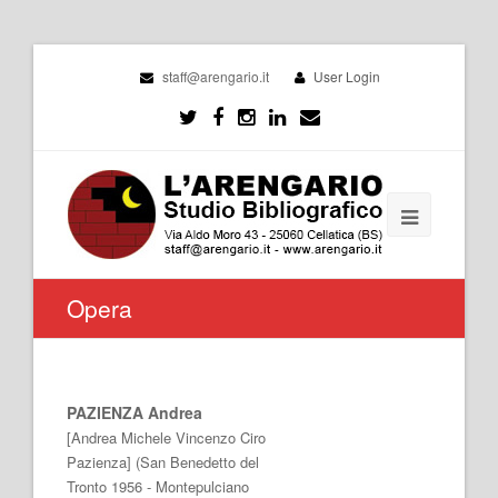
staff@arengario.it
User Login
Opera
PAZIENZA Andrea
[Andrea Michele Vincenzo Ciro
Pazienza] (San Benedetto del
Tronto 1956 - Montepulciano