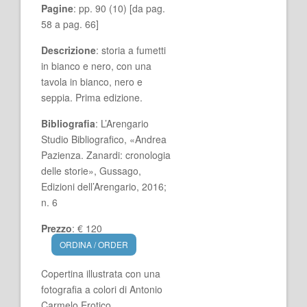
Pagine
: pp. 90 (10) [da pag.
58 a pag. 66]
Descrizione
: storia a fumetti
in bianco e nero, con una
tavola in bianco, nero e
seppia. Prima edizione.
Bibliografia
: L’Arengario
Studio Bibliografico, «Andrea
Pazienza. Zanardi: cronologia
delle storie», Gussago,
Edizioni dell’Arengario, 2016;
n. 6
Prezzo
: € 120
ORDINA / ORDER
Copertina illustrata con una
fotografia a colori di Antonio
Carmelo Erotico,