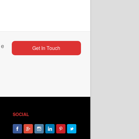
 e
Get In Touch
SOCIAL