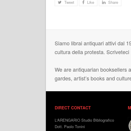
Tweet
Like
Share
Siamo librai antiquari attivi dal 19
cultura della protesta. Scrivetec
We are antiquarian booksellers ac
gardes, artist’s books and cultur
DIRECT CONTACT
M
L'ARENGARIO Studio Bibliografico
Dott. Paolo Tonini