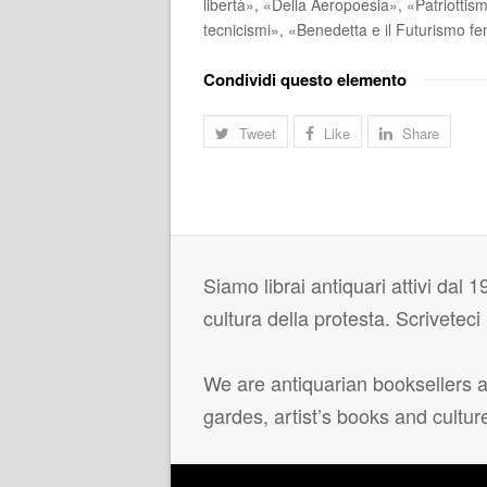
libertà», «Della Aeropoesia», «Patriottism
tecnicismi», «Benedetta e il Futurismo fe
Condividi questo elemento
Tweet
Like
Share
Siamo librai antiquari attivi dal 19
cultura della protesta. Scrivetec
We are antiquarian booksellers ac
gardes, artist’s books and cultur