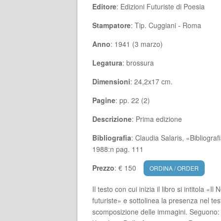
Editore
: Edizioni Futuriste di Poesia
Stampatore
: Tip. Cuggiani - Roma
Anno
: 1941 (3 marzo)
Legatura
: brossura
Dimensioni
: 24,2x17 cm.
Pagine
: pp. 22 (2)
Descrizione
: Prima edizione
Bibliografia
: Claudia Salaris, «Bibliogra
1988:n pag. 111
Prezzo
: € 150
ORDINA / ORDER
Il testo con cui inizia il libro si intitola «
futuriste» e sottolinea la presenza nel te
scomposizione delle immagini. Seguono: «